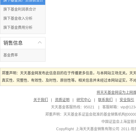
旗下基金资产负债表合计
旗下基金利润表合计
旗下基金收入分析
旗下基金费用分析
销售信息

基金费率
郑重声明：天天基金网发布此信息目的在于传播更多信息，与本网站立场无关。天
真实性、完整性、有效性、及时性、原创性等。相关信息并未经过本网站证实，不对您
将天天基金网设为上网
关于我们
|
资质证明
|
研究中心
|
联系我们
|
安全指引
天天基金客服热线：95021
|
客服邮箱：
vip@123
郑重声明：
天天基金系证监会批准的基金销售机构[000000
中国证监会上海监管
CopyRight 上海天天基金销售有限公司 2011-现在