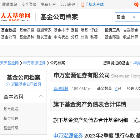
收藏本站
|
安全登录
|
免费开户
忘记密码
|
手机客户端
基金公司档案
基 金
基金数据
基金净值
投顾管家
基金排行
定投
港基
评级
投资工具
自选基金
基金公司
基金品种
新发基金
申购状态
分红
公告
私募
基金筛选
收益计算
天天基金网

申万宏源证券

公司档案
您浏览过的基金：
华
易方达上证中盘ETF联接
申万宏源证券有限公司
Shenwan Hongy
基金公司档案

返回基金公司首页
管理规模
:
189.03亿元
基金数量:
0
只
经理人
基本资料

旗下基金资产负债表合计详情
基本概况
基金经理
旗下基金资产负债表合计基金明细一览
基金评级
申万宏源证券
2023年2季度 银行存款