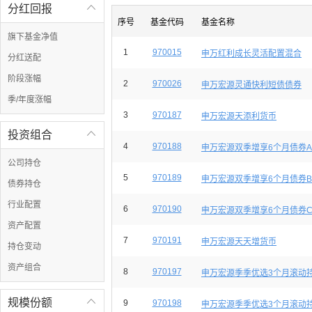
分红回报

序号
基金代码
基金名称
旗下基金净值
1
970015
申万红利成长灵活配置混合
分红送配
阶段涨幅
2
970026
申万宏源灵通快利短债债券
季/年度涨幅
3
970187
申万宏源天添利货币
投资组合

4
970188
申万宏源双季增享6个月债券A
公司持仓
5
970189
申万宏源双季增享6个月债券B
债券持仓
行业配置
6
970190
申万宏源双季增享6个月债券
资产配置
7
970191
申万宏源天天增货币
持仓变动
资产组合
8
970197
申万宏源季季优选3个月滚动
规模份额

9
970198
申万宏源季季优选3个月滚动