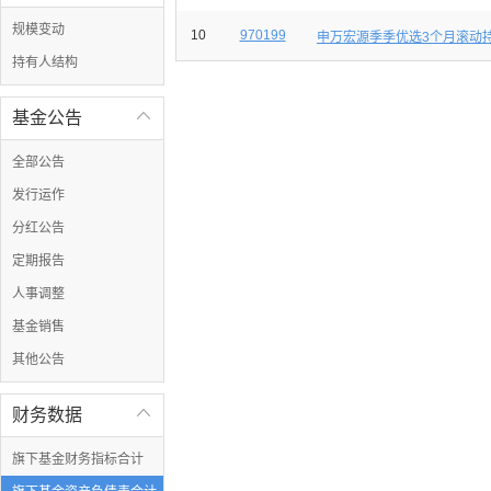
规模变动
10
970199
申万宏源季季优选3个月滚动
持有人结构
基金公告

全部公告
发行运作
分红公告
定期报告
人事调整
基金销售
其他公告
财务数据

旗下基金财务指标合计