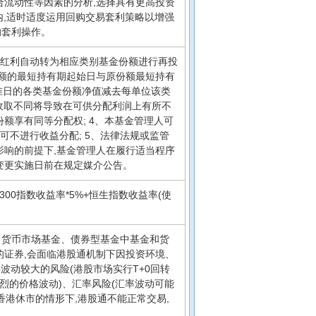
合流动性等因素的分析,选择具有更高投资
内,适时适度运用回购交易套利策略以增强
的套利操作。
金红利自动转为相应类别基金份额进行再投
份额的最短持有期起始日与原份额最短持有
基准日的各类基金份额净值减去每单位该类
用收取不同将导致在可供分配利润上有所不
额享有同等分配权; 4、本基金管理人可
可不进行收益分配; 5、法律法规或监管
影响的前提下,基金管理人在履行适当程序
变更实施日前在规定媒介公告。
300指数收益率*5%+恒生指数收益率(使
、货币市场基金、债券型基金中基金和货
的证券,会面临港股通机制下因投资环境、
波动较大的风险(港股市场实行T+0回转
剧烈的价格波动)、汇率风险(汇率波动可能
港休市的情形下,港股通不能正常交易,