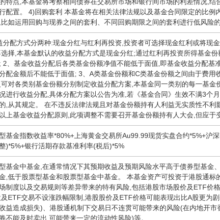
的特点,本基金将考察相同债券在交易所市场和银行间市场的利差情况,结
行配置。 4)回购套利 本基金将在相关法律法规以及基金合同限定的比例
,比如运用回购与现券之间的套利、不同回购期限之间的套利进行低风险
益分配方式分两种:现金分红与红利再投资,投资者可选择现金红利或将现
不选择,本基金默认的收益分配方式是现金分红;通过红利再投资所得基金
; 2、基金收益分配后各类基金份额净值不能低于面值,即基金收益分配
分配金额后不能低于面值; 3、A类基金份额和C类基金份额之间由于费
人可对各类别基金份额分别制定收益分配方案,本基金同一类别的每一基金份
况进行收益分配,具体分配方案以公告为准,若《基金合同》生效不满3个月
的,从其规定。 在不违反法律法规且对基金份额持有人利益无实质性不利
以上基金收益分配原则,此项调整不需要召开基金份额持有人大会,但应于
基金指数收益率*80%+上海黄金交易所Au99.99现货实盘合约*5%+沪深
)*5%+银行活期存款基准利率(税后)*5%
型基金中基金,在通常情况下其预期收益及预期风险水平高于债券型基金
金,低于股票型基金和股票型基金中基金。 本基金资产可投资于港股通标
场制度以及交易规则等差异带来的特有风险,包括港股市场股价及ETF价格
股及ETF交易不设涨跌幅限制,港股股价及ETF价格可能表现出比A股更为
收益造成损失)、港股通机制下交易日不连贯可能带来的风险(在内地开市香
券不能及时卖出,可能带来一定的流动性风险)等。