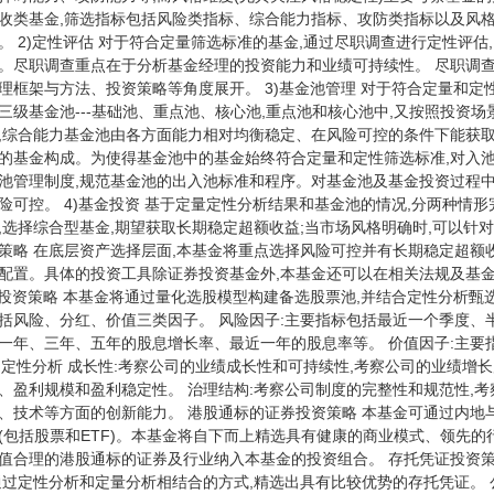
收类基金,筛选指标包括风险类指标、综合能力指标、攻防类指标以及风格
。 2)定性评估 对于符合定量筛选标准的基金,通过尽职调查进行定性评估
。尽职调查重点在于分析基金经理的投资能力和业绩可持续性。 尽职调
理框架与方法、投资策略等角度展开。 3)基金池管理 对于符合定量和
三级基金池---基础池、重点池、核心池,重点池和核心池中,又按照投资场
,综合能力基金池由各方面能力相对均衡稳定、在风险可控的条件下能获取
的基金构成。为使得基金池中的基金始终符合定量和定性筛选标准,对入池
池管理制度,规范基金池的出入池标准和程序。对基金池及基金投资过程中
险可控。 4)基金投资 基于定量定性分析结果和基金池的情况,分两种情
,选择综合型基金,期望获取长期稳定超额收益;当市场风格明确时,可以针
策略 在底层资产选择层面,本基金将重点选择风险可控并有长期稳定超额
配置。具体的投资工具除证券投资基金外,本基金还可以在相关法规及基
股投资策略 本基金将通过量化选股模型构建备选股票池,并结合定性分析甄选
括风险、分红、价值三类因子。 风险因子:主要指标包括最近一个季度、半
一年、三年、五年的股息增长率、最近一年的股息率等。 价值因子:主要
2)定性分析 成长性:考察公司的业绩成长性和可持续性,考察公司的业绩增
、盈利规模和盈利稳定性。 治理结构:考察公司制度的完整性和规范性,考
、技术等方面的创新能力。 港股通标的证券投资策略 本基金可通过内地
(包括股票和ETF)。本基金将自下而上精选具有健康的商业模式、领先
值合理的港股通标的证券及行业纳入本基金的投资组合。 存托凭证投资策
通过定性分析和定量分析相结合的方式,精选出具有比较优势的存托凭证。 公