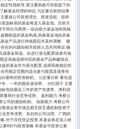
稳定性指标等,更注重风险可控前提下的
,了解基金经理的特征,与定量分析的结果
查主要就公司投资理念、投资流程、投研
定性筛选标准的基金将进入基金池。目前天
景不同分为两类---综合能力基金池和风格
超额收益的基金构成;风格基金池由具备
基金产品进行持续跟踪并及时调整。 建
存在的问题由相关投研人员共同商议,确
形完成基金筛选。在进行底仓配置或者市场
对既定风格选择对应的基金产品构建组合。
收益的基金作为底仓配置,选择风格稳定的
金合同规定范围内适当参与股票及债券等
出最终的投资标的。 1)定量分析 量化选
年、一年的股价波动率。 分红因子:主要
指标包括最近三年的资产负债率、净利润
长质量和行业竞争优势。 盈利能力:考察公
察公司的激励机制。 创新能力:考察公司
与香港证券市场交易互联互通机制投资于
的行业竞争优势、良好的公司治理、广阔的
略 对于存托凭证投资,本基金将在深入研
募REITs投资策略 本基金可投资公募