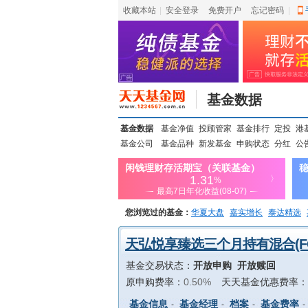
收藏本站
|
安全登录
|
免费开户
忘记密码
|
基金数据
基金数据
基金净值
投顾管家
基金排行
定投
港
基金公司
基金品种
新发基金
申购状态
分红
公
您浏览过的基金：
华夏大盘
嘉实增长
泰达精选
上投优势
信诚蓝筹
天弘悦享臻选三个月持有混合(FO
基金交易状态：
开放申购 开放赎回
原申购费率：
0.50%
天天基金优惠费率：
基金信息
基金经理
档案
基金费率
-
-
-
-