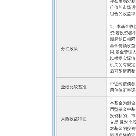
存在市场分割
价值的市场进
组合的收益率
1、本基金收
资;若投资者
期起始日相同
基金份额收益
分红政策
同,基金管理
以根据实际情
机关另有规定
后可酌情调整
中证纯债债券型
业绩比较基准
用估值汇率调整
本基金为混合
币型基金中基
投资标的、市
风险收益特征
交易,且对个
对基金的投资
港股通标的证