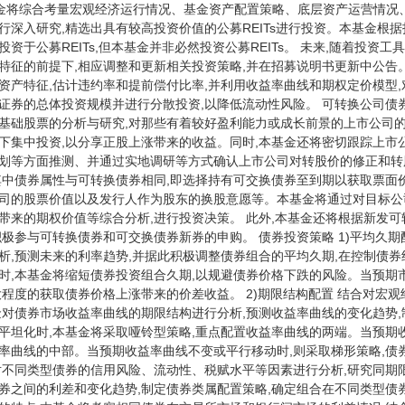
本基金将综合考量宏观经济运行情况、基金资产配置策略、底层资产运营情况、
行深入研究,精选出具有较高投资价值的公募REITs进行投资。本基金根
投资于公募REITs,但本基金并非必然投资公募REITs。 未来,随着投资
特征的前提下,相应调整和更新相关投资策略,并在招募说明书更新中公告。
资产特征,估计违约率和提前偿付比率,并利用收益率曲线和期权定价模型
证券的总体投资规模并进行分散投资,以降低流动性风险。 可转换公司债
基础股票的分析与研究,对那些有着较好盈利能力或成长前景的上市公司的
下集中投资,以分享正股上涨带来的收益。同时,本基金还将密切跟踪上市
划等方面推测、并通过实地调研等方式确认上市公司对转股价的修正和转
其中债券属性与可转换债券相同,即选择持有可交换债券至到期以获取票面
司的股票价值以及发行人作为股东的换股意愿等。本基金将通过对目标公
带来的期权价值等综合分析,进行投资决策。 此外,本基金还将根据新发
积极参与可转换债券和可交换债券新券的申购。 债券投资策略 1)平均久
析,预测未来的利率趋势,并据此积极调整债券组合的平均久期,在控制债
时,本基金将缩短债券投资组合久期,以规避债券价格下跌的风险。当预期
大程度的获取债券价格上涨带来的价差收益。 2)期限结构配置 结合对宏
金对债券市场收益率曲线的期限结构进行分析,预测收益率曲线的变化趋势
平坦化时,本基金将采取哑铃型策略,重点配置收益率曲线的两端。当预期收
率曲线的中部。当预期收益率曲线不变或平行移动时,则采取梯形策略,债券
对不同类型债券的信用风险、流动性、税赋水平等因素进行分析,研究同期
券之间的利差和变化趋势,制定债券类属配置策略,确定组合在不同类型债