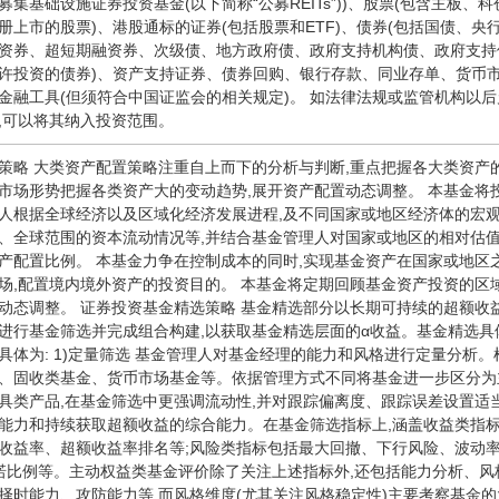
募集基础设施证券投资基金(以下简称“公募REITs”))、股票(包含主板
册上市的股票)、港股通标的证券(包括股票和ETF)、债券(包括国债、
资券、超短期融资券、次级债、地方政府债、政府支持机构债、政府支持
许投资的债券)、资产支持证券、债券回购、银行存款、同业存单、货币
金融工具(但须符合中国证监会的相关规定)。 如法律法规或监管机构以后
,可以将其纳入投资范围。
策略 大类资产配置策略注重自上而下的分析与判断,重点把握各大类资产
市场形势把握各类资产大的变动趋势,展开资产配置动态调整。 本基金将
人根据全球经济以及区域化经济发展进程,及不同国家或地区经济体的宏
、全球范围的资本流动情况等,并结合基金管理人对国家或地区的相对估值
产配置比例。 本基金力争在控制成本的同时,实现基金资产在国家或地区
场,配置境内境外资产的投资目的。 本基金将定期回顾基金资产投资的区
动态调整。 证券投资基金精选策略 基金精选部分以长期可持续的超额收
进行基金筛选并完成组合构建,以获取基金精选层面的α收益。基金精选
具体为: 1)定量筛选 基金管理人对基金经理的能力和风格进行定量分析
、固收类基金、货币市场基金等。依据管理方式不同将基金进一步区分为
具类产品,在基金筛选中更强调流动性,并对跟踪偏离度、跟踪误差设置适
能力和持续获取超额收益的综合能力。在基金筛选指标上,涵盖收益类指
收益率、超额收益率排名等;风险类指标包括最大回撤、下行风险、波动率
诺比例等。主动权益类基金评价除了关注上述指标外,还包括能力分析、
择时能力、攻防能力等,而风格维度(尤其关注风格稳定性)主要考察基金