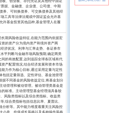
、科创板、创业板、存托凭证及其他经中国证
央行票据、金融债、企业债、公司债、中期
债券、可转换债券、可交换债券及其他经
市场工具等法律法规或中国证监会允许基
允许基金投资其他品种,基金管理人在履
的长期风险收益特征,在能力范围内依据宏
投资的资产分为境内资产和境外资产两
观经济状况、利率与汇率走势、各证券市
水平判断与金融市场风险预期,确定两类
之间的有效配置,达到追踪全球各区域有代
域资产配置情况,结合经济发展和资本市场
益能力作为核心目标,通过采用定量与定性
具体包括定量筛选、定性评估、基金池管理
。根据不同基金的风险收益定位,将基金划分
主动管理和被动管理。被动管理类基金是
当的标准。主动管理型基金经理须具备较
标、风险类指标以及综合类指标。收益类
等;综合类指标包括信息比率、夏普比、
风格分析等。其中能力维度着重关注风险控
的大小盘、价值成长风格以及多种操作风格