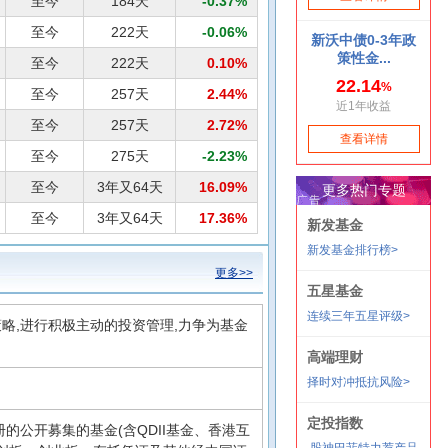
至今
184天
-0.37%
至今
222天
-0.06%
至今
222天
0.10%
至今
257天
2.44%
至今
257天
2.72%
至今
275天
-2.23%
至今
3年又64天
16.09%
至今
3年又64天
17.36%
更多>>
略,进行积极主动的投资管理,力争为基金
的公开募集的基金(含QDII基金、香港互