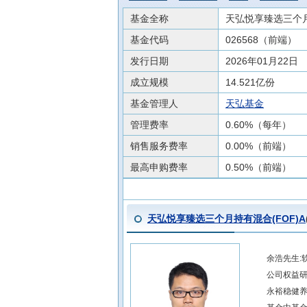
基金全称
天弘悦享臻选三个月
基金代码
026568（前端）
发行日期
2026年01月22日
成立规模
14.521亿份
基金管理人
天弘基金
管理费率
0.60%（每年）
销售服务费率
0.00%（前端）
最高申购费率
0.50%（前端）
天弘悦享臻选三个月持有混合(FOF)A
余浩先生:
公司权益研
永裕稳健养