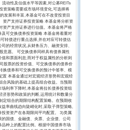
流动性及估值水平等因素,对公募REITs
据投资策略需要或市场环境变化,可选择将
工具的发展和丰富,本基金可在不改变投资目
 资产支持证券投资策略 本基金将分析资
,对资产支持证券进行估值。本基金将严格
券及可交换债券投资策略 本基金将着重对
可转债进行重点选择,并在对应可转债估
公司的经营状况,从财务压力、融资安排、
股意愿。 可交换债券同样具有债券属性
价值和票面利息;而对于权益属性的分析则
司股票的投资价值、可交换债券的债券价
可转换债券和可交换债券的预计中签率、模
期配置 本基金通过对宏观经济形势和宏观经
券组合风险的基础上提高组合收益。当预期
市场利率下降时,本基金将拉长债券投资组
观经济形势和政策的判断,运用统计和数量分
,制定组合的期限结构配置策略。在预期收
益率曲线趋向陡峭化时,采取子弹型策略,
投资资产在各期限间平均配置。 3)类属
限的国债、金融债、央票、企业债、公司
券品种上的配置比例。根据中国债券市场