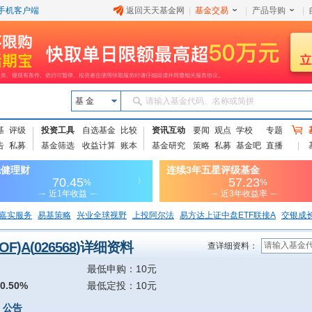
手机客户端
返回天天基金网
|
基金交易
|
产品导购
|
基 金
请输入基金代码、名称或简拼
基
评级
投资工具
自选基金
比较
资讯互动
要闻
观点
学校
专题
告
私募
基金筛选
收益计算
账本
基金研究
策略
私募
基金吧
直播
嘉实服务
易基策略
兴业全球视野
上投阿尔法
易方达上证中盘ETF联接A
交银成
F)A
(
026568
)详细资料
查详细资料：
最低申购：10元
0.50%
最低定投：10元
公告