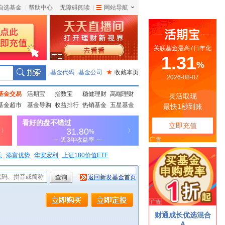
自选基金
|
帮助中心
无障碍阅读
|
网站导航
|
基金代码
基金公司
★
收藏本页
基金交易
活期宝
指数宝
稳健理财
高端理财
基金超市
基金导购
收益排行
热销基金
五星基金
长
添富优势
华安宏利
上证180价值ETF
查询
返回新发基金首页