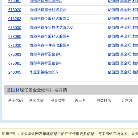
西部利得祥运混合A
估值图
基金吧
档
673081
西部利得成长精选混合
估值图
基金吧
档
673020
西部利得个股精选股票C
估值图
基金吧
档
013262
西部利得多策略优选混合C
估值图
基金吧
档
673030
西部利得个股精选股票A
估值图
基金吧
档
673090
西部利得事件驱动股票A
估值图
基金吧
档
671030
西部利得祥盈债券C
估值图
基金吧
档
675083
西部利得祥盈债券A
估值图
基金吧
档
675081
华宝多策略增长A
估值图
基金吧
档
240005
童国林
现任基金业绩与排名详情
基金代码
基金名称
基金类型
近三月
同类排名
近六月
郑重声明：天天基金网发布此信息目的在于传播更多信息，与本网站立场无关。天