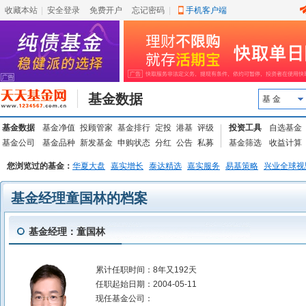
收藏本站
|
安全登录
|
免费开户
忘记密码
|
手机客户端
基金数据
基 金
基金数据
基金净值
投顾管家
基金排行
定投
港基
评级
投资工具
自选基金
基金公司
基金品种
新发基金
申购状态
分红
公告
私募
基金筛选
收益计算
您浏览过的基金：
华夏大盘
嘉实增长
泰达精选
嘉实服务
易基策略
兴业全球视
基金经理童国林的档案
基金经理：童国林
累计任职时间：
8年又192天
任职起始日期：
2004-05-11
现任基金公司：