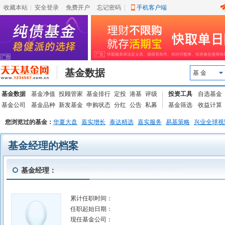
收藏本站
|
安全登录
|
免费开户
忘记密码
|
手机客户端
基金数据
基 金
基金数据
基金净值
投顾管家
基金排行
定投
港基
评级
投资工具
自选基金
基金公司
基金品种
新发基金
申购状态
分红
公告
私募
基金筛选
收益计算
您浏览过的基金：
华夏大盘
嘉实增长
泰达精选
嘉实服务
易基策略
兴业全球视
基金经理的档案
基金经理：
累计任职时间：
任职起始日期：
现任基金公司：