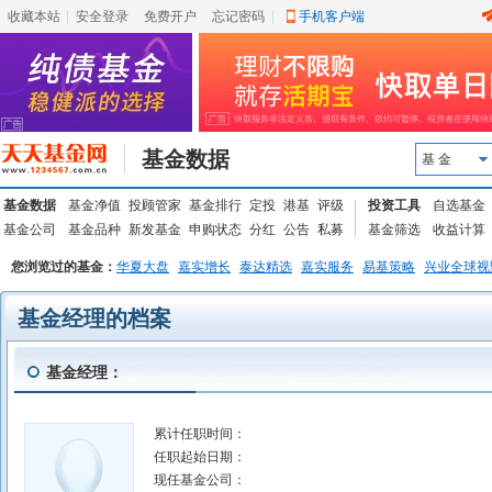
收藏本站
|
安全登录
|
免费开户
忘记密码
|
手机客户端
基金数据
基 金
基金数据
基金净值
投顾管家
基金排行
定投
港基
评级
投资工具
自选基金
基金公司
基金品种
新发基金
申购状态
分红
公告
私募
基金筛选
收益计算
您浏览过的基金：
华夏大盘
嘉实增长
泰达精选
嘉实服务
易基策略
兴业全球视
基金经理的档案
基金经理：
累计任职时间：
任职起始日期：
现任基金公司：