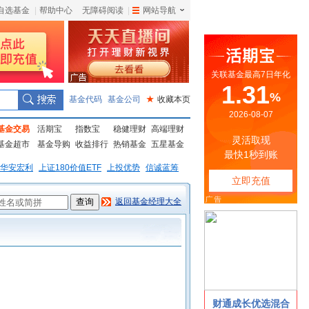
自选基金
|
帮助中心
无障碍阅读
|
网站导航
|
基金代码
基金公司
★
收藏本页
基金交易
活期宝
指数宝
稳健理财
高端理财
基金超市
基金导购
收益排行
热销基金
五星基金
华安宏利
上证180价值ETF
上投优势
信诚蓝筹
返回基金经理大全