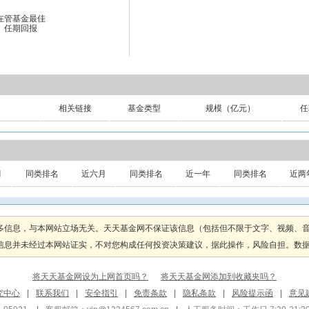
在管基金最佳
任期回报
相关链接
基金类型
规模（亿元）
任
月
同类排名
近六月
同类排名
近一年
同类排名
近两
多信息，与本网站立场无关。天天基金网不保证该信息（包括但不限于文字、视频、
息并未经过本网站证实，不对您构成任何投资决策建议，据此操作，风险自担。数据来源
将天天基金网设为上网首页吗？
将天天基金网添加到收藏夹吗？
究中心
|
联系我们
|
安全指引
|
免责条款
|
隐私条款
|
风险提示函
|
意见