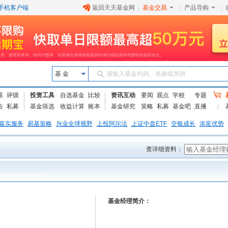
手机客户端
返回天天基金网
|
基金交易
|
产品导购
|
基 金
请输入基金代码、名称或简拼
基
评级
投资工具
自选基金
比较
资讯互动
要闻
观点
学校
专题
告
私募
基金筛选
收益计算
账本
基金研究
策略
私募
基金吧
直播
嘉实服务
易基策略
兴业全球视野
上投阿尔法
上证中盘ETF
交银成长
添富优势
查详细资料：
基金经理简介：