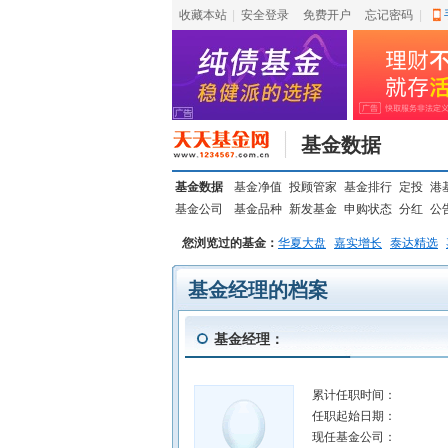
收藏本站
|
安全登录
|
免费开户
忘记密码
|
基金数据
基金数据
基金净值
投顾管家
基金排行
定投
港
基金公司
基金品种
新发基金
申购状态
分红
公
您浏览过的基金：
华夏大盘
嘉实增长
泰达精选
基金经理的档案
基金经理：
累计任职时间：
任职起始日期：
现任基金公司：