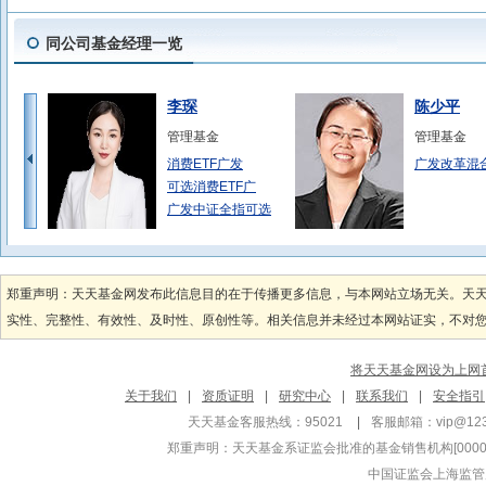
同公司基金经理一览
李琛
陈少平
管理基金
管理基金
消费ETF广发
广发改革混
可选消费ETF广
广发中证全指可选
赵杰
杨冬
管理基金
管理基金
郑重声明：天天基金网发布此信息目的在于传播更多信息，与本网站立场无关。天
广发沪深300指
广发多因子
实性、完整性、有效性、及时性、原创性等。相关信息并未经过本网站证实，不对您构
广发沪深300指
广发价值领
广发中证500指
广发价值领
将天天基金网设为上网
唐晓斌
刘兴旺
关于我们
|
资质证明
|
研究中心
|
联系我们
|
安全指引
管理基金
管理基金
天天基金客服热线：95021
|
客服邮箱：
vip@12
广发远见智选混合
广发集悦债
郑重声明：
天天基金系证监会批准的基金销售机构[000000
广发远见智选混合
广发鑫源混
中国证监会上海监管