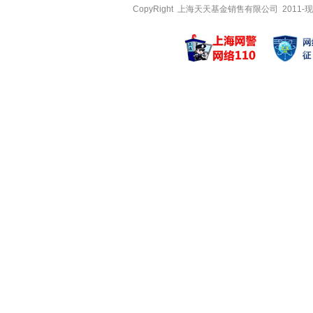
广发优选回报混合
广发鑫源混
CopyRight 上海天天基金销售有限公司 2011-现
苏文杰
代宇
管理基金
管理基金
广发优势成长股票
广发集利一
广发聚丰混合A
广发集利一
广发聚丰混合C
广发汇富一
任爽
李巍
管理基金
管理基金
广发天天红货币A
广发新兴产
广发天天利货币A
广发制造业
广发天天利货币B
广发新兴产
张芊
谭昌杰
管理基金
管理基金
广发聚鑫债券A
广发趋势优
广发聚鑫债券C
广发趋势优
广发安悦回报混合
广发恒隆一
邱世磊
刘格菘
管理基金
管理基金