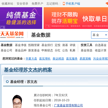
收藏本站
|
安全登录
|
免费开户
忘记密码
|
手机客户端
基金数据
基 金
基金数据
基金净值
投顾管家
基金排行
定投
港基
评级
投资工具
自选基金
基金公司
基金品种
新发基金
申购状态
分红
公告
私募
基金筛选
收益计算
您浏览过的基金：
华夏大盘
嘉实增长
泰达精选
嘉实服务
易基策略
兴业全球视
基金经理苏文杰的档案
基金经理：苏文杰
累计任职时间：
7年又92天
任职起始日期：
2018-10-23
现任基金公司：
广发基金管理有限公司