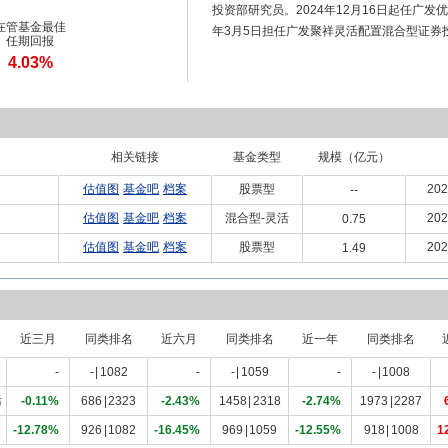
投资部研究员。2024年12月16日起任广发
在管基金最佳
年3月5日担任广发聚祥灵活配置混合型证券
任期回报
4.03%
相关链接
基金类型
规模（亿元）
估值图
基金吧
档案
股票型
202
--
估值图
基金吧
档案
混合型-灵活
202
0.75
估值图
基金吧
档案
股票型
202
1.49
近三月
同类排名
近六月
同类排名
近一年
同类排名
-
-
|
1082
-
-
|
1059
-
-
|
1008
活
-0.11%
686
|
2323
-2.43%
1458
|
2318
-2.74%
1973
|
2287
-12.78%
926
|
1082
-16.45%
969
|
1059
-12.55%
918
|
1008
1