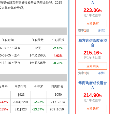
优势增长股票型证券投资基金的基金经理。2025
投资基金基金经理。
任职时间
任职天数
任职回报
6-07-27 ~ 至今
12天
-2.10%
5-03-05 ~ 至今
1年又156天
4.03%
4-12-16 ~ 至今
1年又235天
-0.28%
近两年
同类排名
今年来
同类排名
-
-
|
923
-
-
|
1050
6.42%
2003
|
2201
-2.22%
1717
|
2314
2.55%
811
|
923
-13.67%
969
|
1050