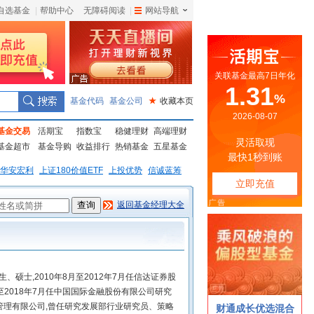
自选基金
|
帮助中心
无障碍阅读
|
网站导航
|
基金代码
基金公司
★
收藏本页
基金交易
活期宝
指数宝
稳健理财
高端理财
基金超市
基金导购
收益排行
热销基金
五星基金
华安宏利
上证180价值ETF
上投优势
信诚蓝筹
返回基金经理大全
、硕士,2010年8月至2012年7月任信达证券股
至2018年7月任中国国际金融股份有限公司研究
金管理有限公司,曾任研究发展部行业研究员、策略