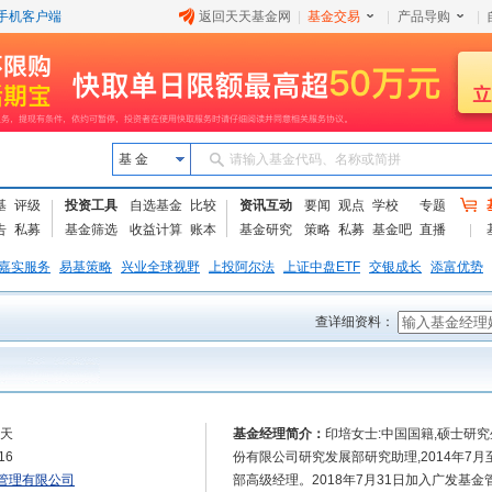
手机客户端
返回天天基金网
|
基金交易
|
产品导购
|
基 金
请输入基金代码、名称或简拼
基
评级
投资工具
自选基金
比较
资讯互动
要闻
观点
学校
专题
告
私募
基金筛选
收益计算
账本
基金研究
策略
私募
基金吧
直播
嘉实服务
易基策略
兴业全球视野
上投阿尔法
上证中盘ETF
交银成长
添富优势
查详细资料：
5天
基金经理简介：
印培女士:中国国籍,硕士研究生
16
份有限公司研究发展部研究助理,2014年7月
管理有限公司
部高级经理。2018年7月31日加入广发基