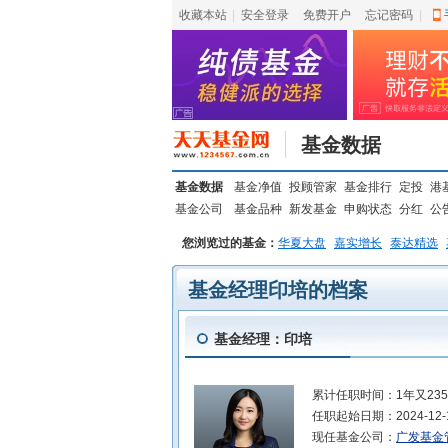
收藏本站
|
安全登录
|
免费开户
忘记密码
|
基金数据
基金数据
基金净值
投顾管家
基金排行
定投
港
基金公司
基金品种
新发基金
申购状态
分红
公
您浏览过的基金：
华夏大盘
嘉实增长
泰达精选
基金经理印培的档案
基金经理：印培
累计任职时间：
1年又23
任职起始日期：
2024-12-
现任基金公司：
广发基金