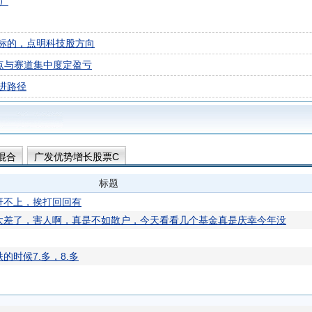
）
标的，点明科技股方向
点与赛道集中度定盈亏
进路径
混合
广发优势增长股票C
标题
赶不上，挨打回回有
太差了，害人啊，真是不如散户，今天看看几个基金真是庆幸今年没
的时候7.多，8.多