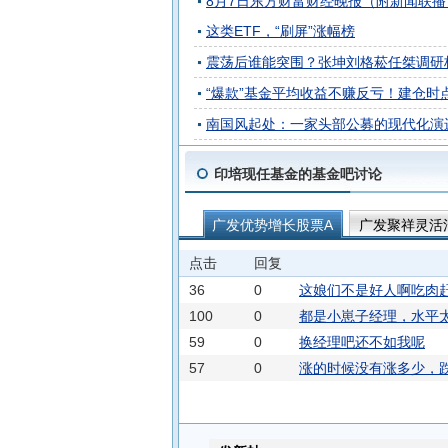
8月7日东方财富财经晚报（附新闻联播
这类ETF，“刷屏”涨幅榜
震荡后谁能突围？张坤刘格菘任桀调研
“爆款”基金平均收益不赚反亏！建仓时
南国风起处：一家头部公募的现代化演
印培现任基金的基金吧讨论
广发优势增长股票A
广发聚祥灵活
点击
回复
36
0
这娘们不是好人啊吃肉
100
0
都是小崽子经理，水平
59
0
换经理吧还不如我呢
57
0
涨的时候没有涨多少，跌