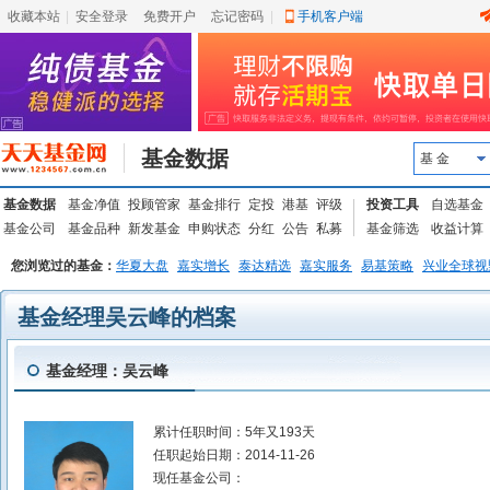
收藏本站
|
安全登录
|
免费开户
忘记密码
|
手机客户端
基金数据
基 金
基金数据
基金净值
投顾管家
基金排行
定投
港基
评级
投资工具
自选基金
基金公司
基金品种
新发基金
申购状态
分红
公告
私募
基金筛选
收益计算
您浏览过的基金：
华夏大盘
嘉实增长
泰达精选
嘉实服务
易基策略
兴业全球视
基金经理吴云峰的档案
基金经理：吴云峰
累计任职时间：
5年又193天
任职起始日期：
2014-11-26
现任基金公司：