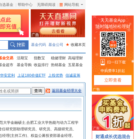
自选基金
|
帮助中心
无障碍阅读
|
网站导航
|
基金代码
基金公司
★
收藏本页
基金交易
活期宝
指数宝
稳健理财
高端理财
基金超市
基金导购
收益排行
热销基金
五星基金
华安宏利
上证180价值ETF
上投优势
信诚蓝筹
返回基金经理大全
师范大学金融硕士,合肥工业大学热能与动力工程学
,曾任研究部助理研究员、研究员、高级研究员、
总经理(主持工作)、权益公募投资部基金经理。