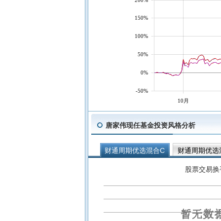
150%
100%
50%
0%
-50%
10月
唐家伟现任基金投资风格分析
财通周期优选混合C
财通周期优选
财通新兴蓝筹混合A
股票交易换