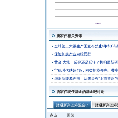
唐家伟相关资讯
全球第二大铜生产国宣布禁止铜精矿与钴
保险护航产业向绿而行
黄金 大涨！反弹还是反转？机构最新
宁德时代跌超4%，同类规模领先、费率最
华润新能源声明：从未举办“上市答谢”
唐家伟现任基金的基金吧讨论
财通新兴蓝筹混合C
财通新兴蓝筹
财通周期优选混合A
点击
回复