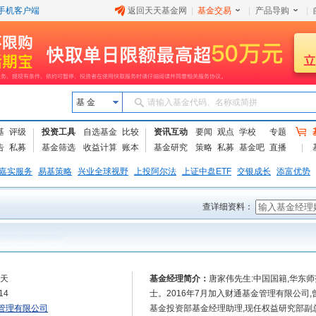
手机客户端
返回天天基金网
|
基金交易
|
产品导购
|
基 金
请输入基金代码、名称或简拼
基
评级
投资工具
自选基金
比较
资讯互动
要闻
观点
学校
专题
告
私募
基金筛选
收益计算
账本
基金研究
策略
私募
基金吧
直播
嘉实服务
易基策略
兴业全球视野
上投阿尔法
上证中盘ETF
交银成长
添富优势
查详细资料：
6天
基金经理简介：
唐家伟先生:中国国籍,华东
14
士。2016年7月加入财通基金管理有限公司
管理有限公司
基金投资部基金经理助理,现任权益研究部副