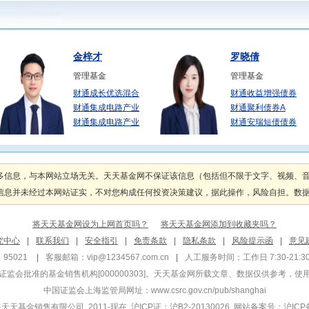
金梓才
罗晓倩
管理基金
管理基金
财通成长优选混合
财通收益增强债券
财通集成电路产业
财通聚利债券A
财通集成电路产业
财通安瑞短债债券
张婉玉
沈犁
管理基金
管理基金
多信息，与本网站立场无关。天天基金网不保证该信息（包括但不限于文字、视频、
财通财通宝货币A
财通新视野灵活配
息并未经过本网站证实，不对您构成任何投资决策建议，据此操作，风险自担。数据来源
财通财通宝货币B
财通新视野灵活配
财通恒利纯债
财通景气行业混合
将天天基金网设为上网首页吗？
将天天基金网添加到收藏夹吗？
骆莹
唐家伟
究中心
|
联系我们
|
安全指引
|
免责条款
|
隐私条款
|
风险提示函
|
意见
管理基金
管理基金
95021
|
客服邮箱：
vip@1234567.com.cn
|
人工服务时间：工作日 7:30-21:30 
财通医药健康混合
财通新兴蓝筹混合
监会批准的基金销售机构[000000303]
。天天基金网所载文章、数据仅供参考，使
财通医药健康混合
财通新兴蓝筹混合
中国证监会上海监管局网址：
www.csrc.gov.cn/pub/shanghai
财通内需增长12
财通碳中和一年持
 上海天天基金销售有限公司 2011-现在 沪ICP证：沪B2-20130026
网站备案号：沪ICP备1