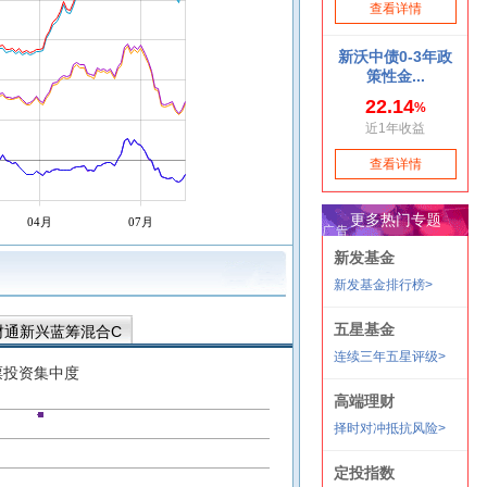
04月
07月
财通新兴蓝筹混合C
票投资集中度