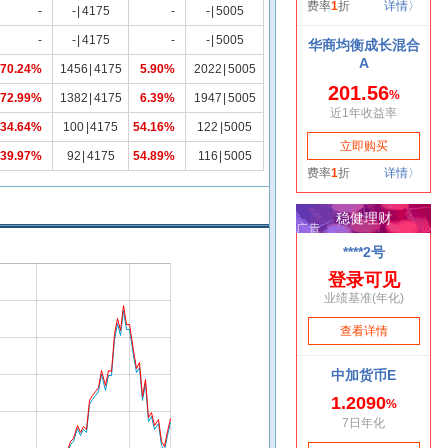
-
-
|
4175
-
-
|
5005
-
-
|
4175
-
-
|
5005
70.24%
1456
|
4175
5.90%
2022
|
5005
72.99%
1382
|
4175
6.39%
1947
|
5005
34.64%
100
|
4175
54.16%
122
|
5005
39.97%
92
|
4175
54.89%
116
|
5005