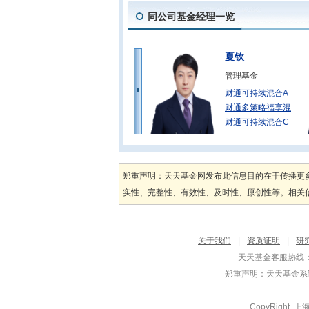
同公司基金经理一览
夏钦
管理基金
财通可持续混合A
财通多策略福享混
财通可持续混合C
朱海东
管理基金
郑重声明：天天基金网发布此信息目的在于传播更
财通沪深300指
实性、完整性、有效性、及时性、原创性等。相关信
财通中证500指
财通中证500指
顾弘原
关于我们
|
资质证明
|
研
管理基金
天天基金客服热线：
财通中证ESG1
郑重声明：
天天基金系证
财通中证ESG1
财通多策略福瑞混
CopyRight