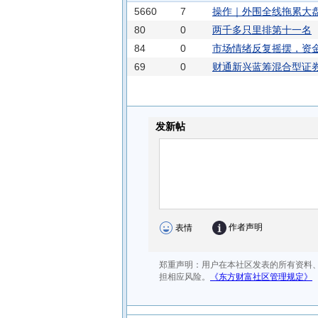
5660
7
操作｜外围全线拖累大
80
0
两千多只里排第十一名
84
0
市场情绪反复摇摆，资
69
0
财通新兴蓝筹混合型证券