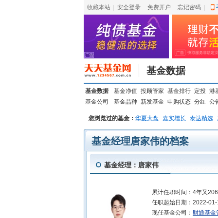
收藏本站
|
安全登录
|
免费开户
忘记密码
|
基金数据
基金数据
基金净值
投顾管家
基金排行
定投
港
基金公司
基金品种
新发基金
申购状态
分红
公
您浏览过的基金：
华夏大盘
嘉实增长
泰达精选
基金经理唐家伟的档案
基金经理：唐家伟
累计任职时间：
4年又20
任职起始日期：
2022-01-
现任基金公司：
财通基金