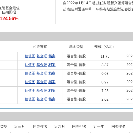
自2022年1月14日起,担任财通新兴蓝筹混
在管基金最佳
起,担任财通碳中和一年持有期混合型证券投
任期回报
124.56%
相关链接
基金类型
规模（亿元）
估值图
基金吧
档案
混合型-偏股
202
11.75
估值图
基金吧
档案
混合型-偏股
202
8.87
估值图
基金吧
档案
混合型-偏股
202
0.08
估值图
基金吧
档案
混合型-偏股
202
0.97
估值图
基金吧
档案
混合型-偏股
202
7.25
估值图
基金吧
档案
混合型-偏股
202
2.02
金类型
近三月
同类排名
近六月
同类排名
近一年
同类排名