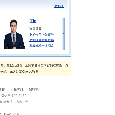
更多>>
匡恒
管理基金
财通收益增强债券
财通收益增强债券
财通泓盛平衡混合
张胤
管理基金
音频、数据及图表）全部或者部分内容的准确性、真
财通优势行业轮动
：东方财富Choice数据。
财通优势行业轮动
财通福盛混合发起
陈曦
建议
|
在线客服
|
诚聘英才
管理基金
双休日 9:00-21:30
财通颐享稳健养老
用前请核实，风险自负。
财通聚福稳健3个
财通聚福稳健3个
1042629号-1