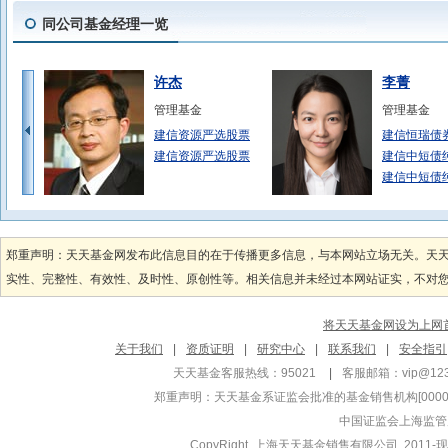
同公司基金经理一览
许杰
李菁
管理基金
管理基金
建信资源严选股票
建信恒瑞债
建信资源严选股票
建信中短债
建信中短债
梁洪昀
邵卓
管理基金
管理基金
郑重声明：天天基金网发布此信息目的在于传播更多信息，与本网站立场无关。天
建信MSCI联接
建信创新中
实性、完整性、有效性、及时性、原创性等。相关信息并未经过本网站证实，不对您构
建信MSCI联接
建信科技创
建信沪深300指
建信科技创
将天天基金网设为上网
于倩倩
李博涵
关于我们
|
资质证明
|
研究中心
|
联系我们
|
安全指引
管理基金
管理基金
天天基金客服热线：95021
|
客服邮箱：
vip@12
建信嘉薪宝货币A
建信新兴市
郑重声明：
天天基金系证监会批准的基金销售机构[000000
建信现金添利货币
建信新兴市
中国证监会上海监管
建信嘉薪宝货币B
CopyRight 上海天天基金销售有限公司 2011-现