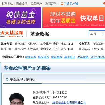
收藏本站
|
安全登录
|
免费开户
忘记密码
|
手机客户端
基金数据
基 金
基金数据
基金净值
投顾管家
基金排行
定投
港基
评级
投资工具
自选基金
基金公司
基金品种
新发基金
申购状态
分红
公告
私募
基金筛选
收益计算
您浏览过的基金：
华夏大盘
嘉实增长
泰达精选
嘉实服务
易基策略
兴业全球视
基金经理胡泽元的档案
基金经理：胡泽元
累计任职时间：
3年又181天
任职起始日期：
2023-02-09
现任基金公司：
建信基金管理有限责任公司