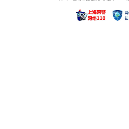
何珅华
王东杰
管理基金
管理基金
建信睿盈灵活配置
建信大安全
建信睿盈灵活配置
建信战略精
建信互联网+产业
建信战略精
李峰
先轲宇
管理基金
管理基金
建信稳定鑫利债券
建信嘉薪宝
建信稳定鑫利债券
建信嘉薪宝
建信睿丰纯债定期
建信现金增
赵云煜
姜华
管理基金
管理基金
建信中证1000
建信福泽安
建信中证1000
建信福泽安
建信中证红利潜力
建信优享稳
吴沛文
朱金钰
管理基金
管理基金