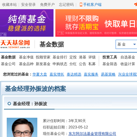
收藏本站
|
安全登录
|
免费开户
忘记密码
|
手机客户端
基金数据
基 金
基金数据
基金净值
投顾管家
基金排行
定投
港基
评级
投资工具
自选基金
基金公司
基金品种
新发基金
申购状态
分红
公告
私募
基金筛选
收益计算
您浏览过的基金：
华夏大盘
嘉实增长
泰达精选
嘉实服务
易基策略
兴业全球视
基金经理孙振波的档案
基金经理：孙振波
累计任职时间：
3年又90天
任职起始日期：
2023-05-12
现任基金公司：
东方阿尔法基金管理有限公司