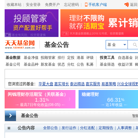
收藏本站
|
安全登录
|
免费开户
忘记密码
|
手机客户端
返回
基金公告
基 金
基金数据
基金净值
投顾管家
排行
定投
港基
评级
投资工具
自选基金
基金公司
基金品种
新发基金
状态
分红
公告
私募
基金筛选
收益计算
基金公告
智
公告内容
全部公告
|
发行运作
|
分红送配
|
定期报告
|
人事调整
|