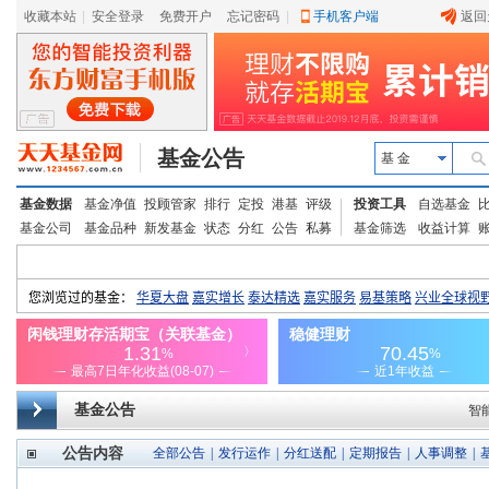
收藏本站
|
安全登录
|
免费开户
忘记密码
|
手机客户端
返回
基金公告
基 金
基金数据
基金净值
投顾管家
排行
定投
港基
评级
投资工具
自选基金
基金公司
基金品种
新发基金
状态
分红
公告
私募
基金筛选
收益计算
基金公告
智
公告内容
全部公告
|
发行运作
|
分红送配
|
定期报告
|
人事调整
|