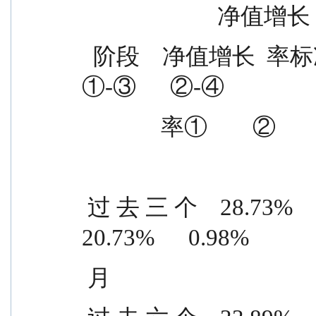
             
  阶段    净值增长  率标准差  基准收益  基准收益    
①-③      ②-④
              率①    
 过 去 三 个    28.73%      1.53%      8.00%      0.55%    
20.73%      0.98%
 月