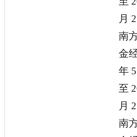
               
             
              
            
              
               
             
              