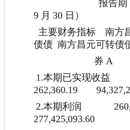
                            报告期（2025 年 7 月 1 日－2025 年 
9 月 30 日）
  主要财务指标    南方昌元可转债债  南方昌元可转
债债  南方昌元可转债
                  
 1.本期已实现收益          81,603,239.86          
262,360.19        94,327,
 2.本期利润              260,570,298.49        1,106,035.73      
277,425,093.60