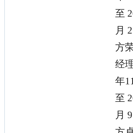
               
            
              
              
              
               
            
              