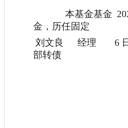
              本基金基金  2020 年 3 月                            
金，历任固定
 刘文良      经理        6 日                    -  13 年        收益
部转债