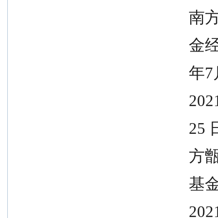
              
            
              
               
              
              
              
               