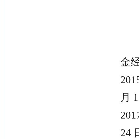
            
                 
                
               
              