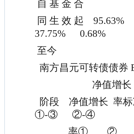
 自 基 金 合
 同 生 效 起    95.63%      1.21%    57.88%      0.53%    
37.75%      0.68%
 至今
  南方昌元可转债债券 
             
  阶段    净值增长  率标准差  基准收益  基准收益    
①-③      ②-④
              率①    