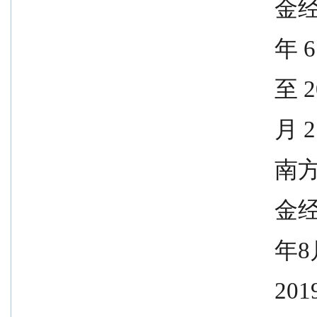
            
              
               
             
              
            
              
               