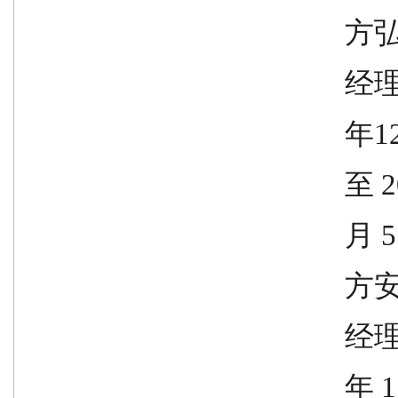
              
              
              
               
            
              
              
              