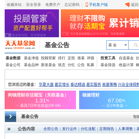
收藏本站
|
安全登录
|
免费开户
忘记密码
|
手机客户端
返回
基金公告
基 金
基金数据
基金净值
投顾管家
排行
定投
港基
评级
投资工具
自选基金
基金公司
基金品种
新发基金
状态
分红
公告
私募
基金筛选
收益计算
基金公告
智
公告内容
全部公告
|
发行运作
|
分红送配
|
定期报告
|
人事调整
|