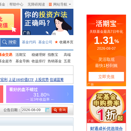
基金
|
帮助中心
无障碍阅读
|
网站导航
|
基金代码
基金公司
★
收藏本页
基金交易
活期宝
稳健理财
指数宝
高端
基金超市
基金导购
收益排行
热销基金
五星
公告日期：