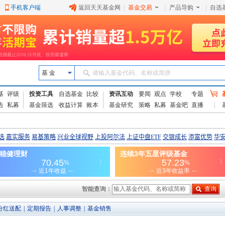
手机客户端
返回天天基金网
|
基金交易
|
产品导购
|
自选
基 金
请输入基金代码、名称或简拼
基
评级
投资工具
自选基金
比较
资讯互动
要闻
观点
学校
专题
告
私募
基金筛选
收益计算
账本
基金研究
策略
私募
基金吧
直播
智能查询：
分红送配
|
定期报告
|
人事调整
|
基金销售