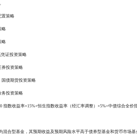
调整。
1、大类资产配置策略
券投资策略
票投资策略
存托凭证投资策略
  5、资产支持证券投资策略
   6、股指期货、国债期货投资策略
  7、参与融资业务投资策略
证 800 指数收益率×15%+恒生指数收益率（经汇率调整）×5%+中债综合全价
本基金为混合型基金，其预期收益及预期风险水平高于债券型基金和货币市场基