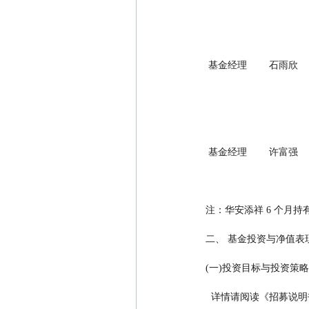
 基金经理        石雨欣    
 基金经理        许富强    
注：华安添祥 6 个月持有
二、 基金投资与净值表
(一)投资目标与投资策略
  详情请阅读《招募说