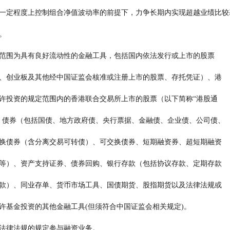
 本基金在一定程度上控制组合净值波动率的前提下，力争长期内实现超越业绩比较
回报。
        本基金的投资范围为具有良好流动性的金融工具，包括国内依法发行或上市的股票
        （包括中小板、创业板及其他经中国证监会核准或注册上市的股票、存托凭证）、港
        股通机制下允许投资的规定范围内的香港联合交易所上市的股票（以下简称“港股通
        标的股票”）、债券（包括国债、地方政府债、央行票据、金融债、企业债、公司债、
        次级债、可转换债券（含分离交易可转债）、可交换债券、短期融资券、超短期融资
        券、中期票据等）、资产支持证券、债券回购、银行存款（包括协议存款、定期存款
        及其他银行存款）、同业存单、货币市场工具、国债期货、股指期货以及法律法规或
       中国证监会允许基金投资的其他金融工具(但须符合中国证监会相关规定)。
     本基金将根据法律法规的规定参与融资业务。