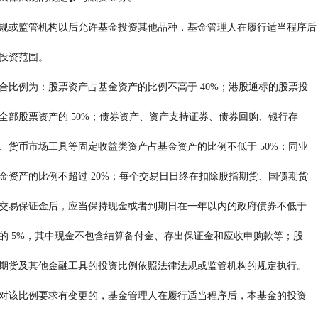
 如法律法规或监管机构以后允许基金投资其他品种，基金管理人在履行适当程序后
 可以将其纳入投资范围。
       基金的投资组合比例为：股票资产占基金资产的比例不高于 40%；港股通标的股票投
       资比例不超过全部股票资产的 50%；债券资产、资产支持证券、债券回购、银行存
       款、同业存单、货币市场工具等固定收益类资产占基金资产的比例不低于 50%；同业
       存单投资占基金资产的比例不超过 20%；每个交易日日终在扣除股指期货、国债期货
        合约需缴纳的交易保证金后，应当保持现金或者到期日在一年以内的政府债券不低于
       基金资产净值的 5%，其中现金不包含结算备付金、存出保证金和应收申购款等；股
        指期货、国债期货及其他金融工具的投资比例依照法律法规或监管机构的规定执行。
        如果法律法规对该比例要求有变更的，基金管理人在履行适当程序后，本基金的投资