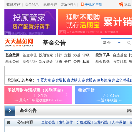
收藏本站
|
安全登录
|
免费开户
忘记密码
|
手机客户端
返回
基金公告
基 金
基金数据
基金净值
投顾管家
排行
定投
港基
评级
投资工具
自选基金
基金公司
基金品种
新发基金
状态
分红
公告
私募
基金筛选
收益计算
基金公告
智
公告内容
全部公告
|
发行运作
|
分红送配
|
定期报告
|
人事调整
|