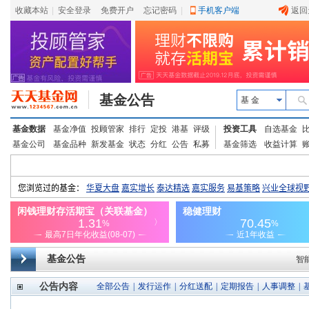
收藏本站
|
安全登录
|
免费开户
忘记密码
|
手机客户端
返回
基金公告
基 金
基金数据
基金净值
投顾管家
排行
定投
港基
评级
投资工具
自选基金
基金公司
基金品种
新发基金
状态
分红
公告
私募
基金筛选
收益计算
基金公告
智
公告内容
全部公告
|
发行运作
|
分红送配
|
定期报告
|
人事调整
|