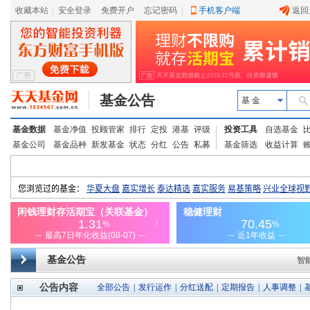
收藏本站
|
安全登录
|
免费开户
忘记密码
|
手机客户端
返回
基金公告
基 金
基金数据
基金净值
投顾管家
排行
定投
港基
评级
投资工具
自选基金
基金公司
基金品种
新发基金
状态
分红
公告
私募
基金筛选
收益计算
基金公告
智
公告内容
全部公告
|
发行运作
|
分红送配
|
定期报告
|
人事调整
|