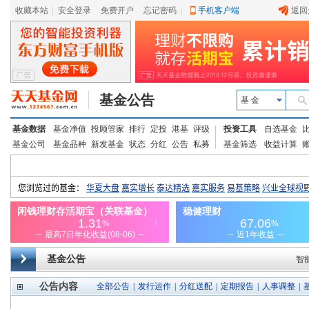
收藏本站
|
安全登录
|
免费开户
忘记密码
|
手机客户端
返回
基金公告
基 金
基金数据
基金净值
投顾管家
排行
定投
港基
评级
投资工具
自选基金
基金公司
基金品种
新发基金
状态
分红
公告
私募
基金筛选
收益计算
基金公告
智
公告内容
全部公告
|
发行运作
|
分红送配
|
定期报告
|
人事调整
|