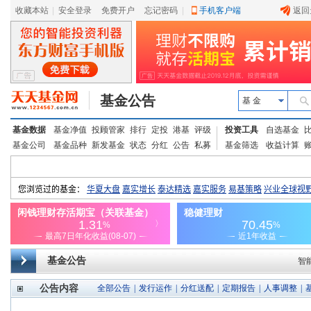
收藏本站
|
安全登录
|
免费开户
忘记密码
|
手机客户端
返回
基金公告
基 金
基金数据
基金净值
投顾管家
排行
定投
港基
评级
投资工具
自选基金
基金公司
基金品种
新发基金
状态
分红
公告
私募
基金筛选
收益计算
基金公告
智
公告内容
全部公告
|
发行运作
|
分红送配
|
定期报告
|
人事调整
|