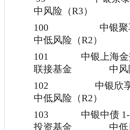
中风险（R3）
100                      中银聚享债券
中低风险（R2）
101            
联接基金               
102                    中银欣
中低风险（R2）
103              
投资基金              