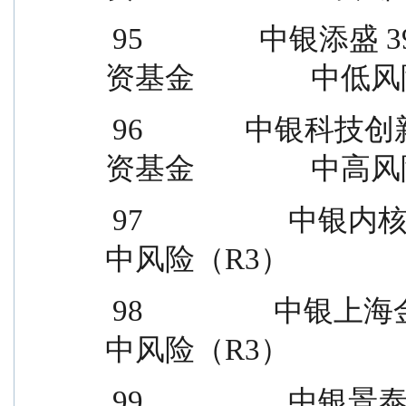
 95                中银添盛 39 个月定期开放债券型证券投
资基金                
 96              中银科技创新一年定期开放混合型证券投
资基金                
 97                    中银内核驱动股票型证券投资基金                      
中风险（R3）
 98                  中银上海金交易型开放式证券投资基金                    
中风险（R3）
 99                    中银景泰回报混合型证券投资基金                      