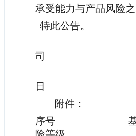
承受能力与产品风险之
  特此公告。
                                                
司
                                                   
日
        附件：
序号                             
险等级