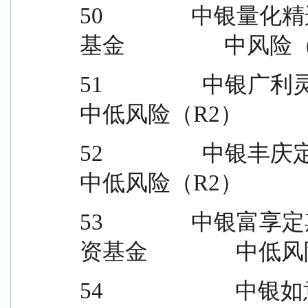
50              
基金                  中
51                  中银广利灵
中低风险（R2）
52                  中银丰庆定
中低风险（R2）
53              
资基金                
54                        中银如意宝货币市场