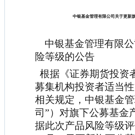
中银基金管理有限公司关于更新
    中银基金管理有限公司关于更新旗下公募基金风
险等级的公告
  根据《证券期货投资者适当性管理办法》、《基金
募集机构投资者适当性
相关规定，中银基金管
司”）对旗下公募基金
据此次产品风险等级评