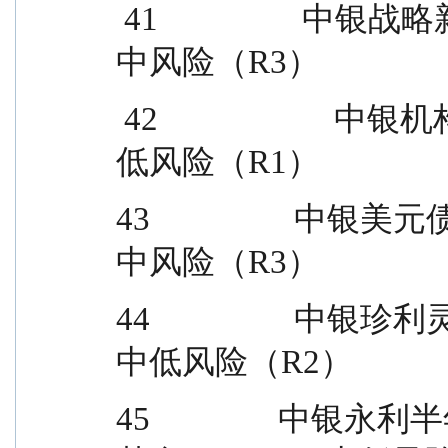
 41                  中银战略新兴产业股票型证券投资基金                    
中风险（R3）
 42                      中银机构现金管理货币市场基金                        
低风险（R1）
43                  中银美元债债券
中风险（R3）
44                  中银珍利灵
中低风险（R2）
45              