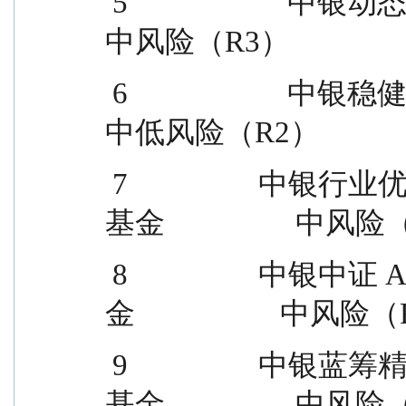
 5                      中银动态策略混合型证券投资基金                      
中风险（R3）
 6                      中银稳健增利债券型证券投资基金                      
中低风险（R2）
 7                  中银行业优选灵活配置混合型证券投资
基金                  中
 8                  中银中证 A100 指数增强型证券投资基
金                    中风
 9                  中银蓝筹精选灵活配置混合型证券投资
基金                  中