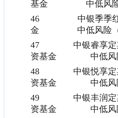
基金                  
46              
金                  中低
47              
资基金                
48              
资基金                
49              
资基金                