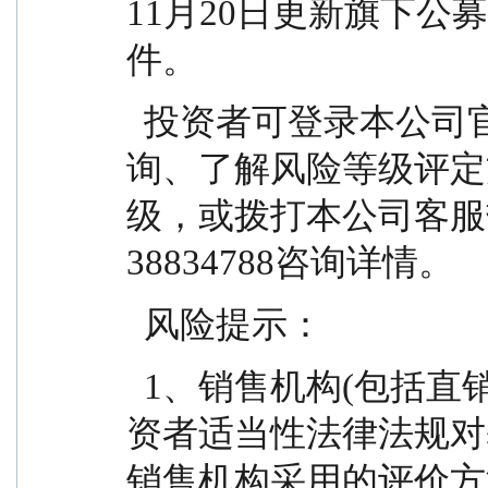
11月20日更新旗下
件。
  投资者可登录本公司官网（www.bocim.com）查
询、了解风险等级评定
级，或拨打本公司客服热线40
38834788咨询详情。
  风险提示：
  1、销售机构(包括直销机构和其他销售机构)根据投
资者适当性法律法规对
销售机构采用的评价方