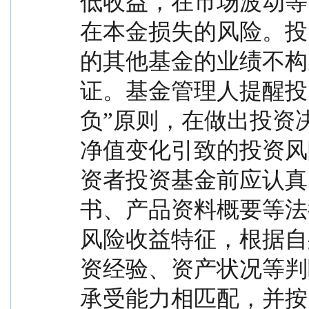
低收益，在市场波动等
在本金损失的风险。投
的其他基金的业绩不构
证。基金管理人提醒投
负”原则，在做出投资
净值变化引致的投资风
资者投资基金前应认真
书、产品资料概要等法
风险收益特征，根据自
资经验、资产状况等判
承受能力相匹配，并按