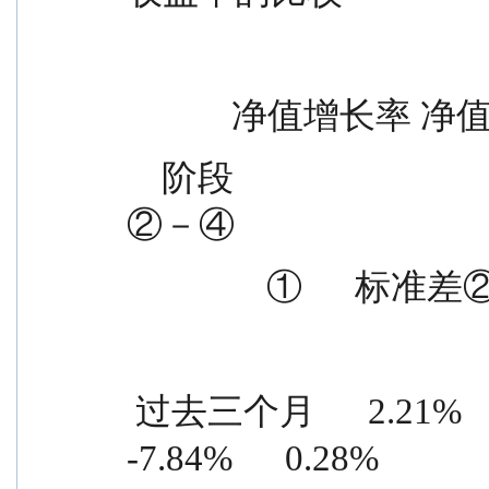
            净
    阶段                                        准收益率标  ①－③    
②－④
                ①
 过去三个月      2.21%      0.78%    10.05%      0.50%    
-7.84%      0.28%