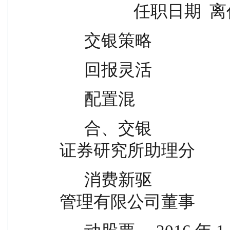
                
      交银策略
      回报灵活
      配置混
      合、交银                                硕士。历任申银万国
证券研究所助理分
      消费新驱                                析师、北京鼎天资产
管理有限公司董事