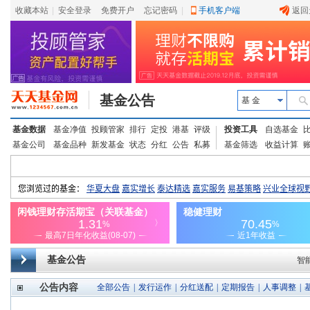
收藏本站
|
安全登录
|
免费开户
忘记密码
|
手机客户端
返回
基金公告
基 金
基金数据
基金净值
投顾管家
排行
定投
港基
评级
投资工具
自选基金
基金公司
基金品种
新发基金
状态
分红
公告
私募
基金筛选
收益计算
基金公告
智
公告内容
全部公告
|
发行运作
|
分红送配
|
定期报告
|
人事调整
|