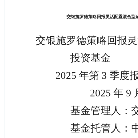
交银施罗德策略回报灵活配置混合型证
交银施罗德策略回报灵
              投资基金
        2025 年第 3 季
                      
           
            