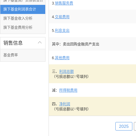
旗下基金资产负债表合计
3.
销售服务费
旗下基金利润表合计
4.
交易费用
旗下基金收入分析
旗下基金费用分析
5.
利息支出
销售信息

其中：卖出回购金融资产支出
基金费率
6.
其他费用
三、
利润总额
（亏损总额以'-'号填列）
减：
所得税费用
四、
净利润
（亏损总额以'-'号填列）
2025