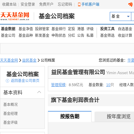
收藏本站
|
安全登录
|
免费开户
忘记密码
|
手机客户端
基金公司档案
基 金
基金数据
基金净值
投顾管家
基金排行
定投
港基
评级
投资工具
自选基金
基金公司
基金品种
新发基金
申购状态
分红
公告
私募
基金筛选
收益计算
天天基金网

益民基金

公司档案
您浏览过的基金：
华
易方达上证中盘ETF联接
益民基金管理有限公司
Yimin Asset M
基金公司档案

返回基金公司首页
管理规模
:
8.59亿元
基金数量:
10
只
经理人数
基本资料

旗下基金利润表合计
基本概况
基金经理
按报告期
按年度浏览
基金评级