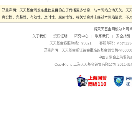
郑重声明：天天基金网发布此信息目的在于传播更多信息，与本网站立场无关。天
真实性、完整性、有效性、及时性、原创性等。相关信息并未经过本网站证实，不对您
将天天基金网设为上网
关于我们
|
资质证明
|
研究中心
|
联系我们
|
安全指引
天天基金客服热线：95021
|
客服邮箱：
vip@123
郑重声明：
天天基金系证监会批准的基金销售机构[000000
中国证监会上海监管
CopyRight 上海天天基金销售有限公司 2011-现在