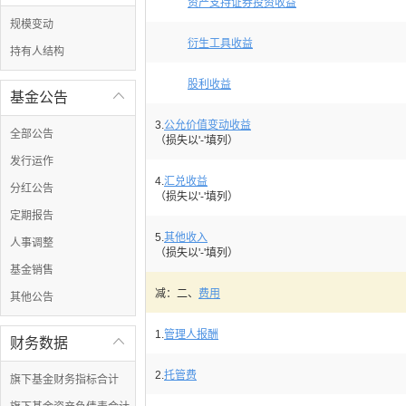
资产支持证券投资收益
规模变动
衍生工具收益
持有人结构
股利收益
基金公告

3.
公允价值变动收益
全部公告
（损失以'-'填列）
发行运作
4.
汇兑收益
分红公告
（损失以'-'填列）
定期报告
5.
其他收入
人事调整
（损失以'-'填列）
基金销售
减：二、
费用
其他公告
1.
管理人报酬
财务数据

2.
托管费
旗下基金财务指标合计