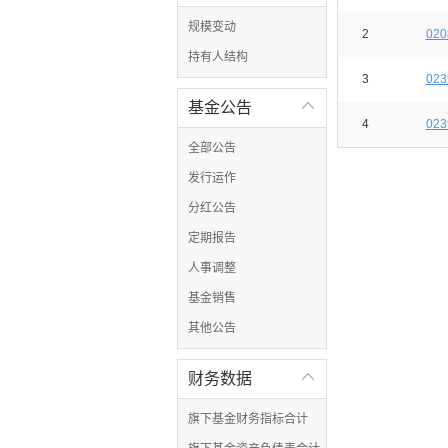
规模变动
2
020
持有人结构
3
023
基金公告

4
023
全部公告
发行运作
分红公告
定期报告
人事调整
基金销售
其他公告
财务数据

旗下基金财务指标合计