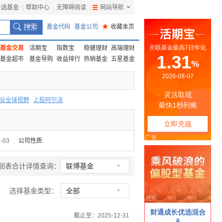
自选基金
|
帮助中心
无障碍阅读
|
网站导航
|
基金代码
基金公司
★
收藏本页
基金交易
活期宝
指数宝
稳健理财
高端理财
基金超市
基金导购
收益排行
热销基金
五星基金
业全球视野
上投阿尔法
F
上投优势
信诚蓝筹
-03
公司性质:

润表合计详情查询：
联博基金

选择基金类型：
全部
截止至：2025-12-31