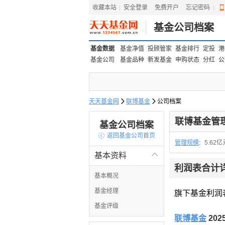
收藏本站
|
安全登录
|
免费开户
忘记密码
|
基金公司档案
基金数据
基金净值
投顾管家
基金排行
定投
港
基金公司
基金品种
新发基金
申购状态
分红
公
天天基金网

联博基金

公司档案
联博基金管
基金公司档案

返回基金公司首页
管理规模
:
5.62亿
基本资料

利润表合计
基本概况
基金经理
旗下基金利润
基金评级
联博基金
20