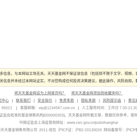
多信息，与本网站立场无关。天天基金网不保证该信息（包括但不限于文字、视频、
关信息并未经过本网站证实，不对您构成任何投资决策建议，据此操作，风险自担。数据
将天天基金网设为上网首页吗？
将天天基金网添加到收藏夹吗？
究中心
|
联系我们
|
安全指引
|
免责条款
|
隐私条款
|
风险提示函
|
意见
95021
|
客服邮箱：
vip@1234567.com.cn
|
人工服务时间：工作日 7:30-21:30 
监会批准的基金销售机构[000000303]
。天天基金网所载文章、数据仅供参考，使
中国证监会上海监管局网址：
www.csrc.gov.cn/pub/shanghai
 上海天天基金销售有限公司 2011-现在 沪ICP证：沪B2-20130026
网站备案号：沪ICP备1