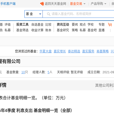
手机客户端
返回天天基金网
|
基金交易
|
产品导购
|
基 金
请输入基金代码、名称或简拼
基
评级
投资工具
自选基金
比较
资讯互动
要闻
观点
学校
专题
告
私募
基金筛选
收益计算
账本
基金研究
策略
私募
基金吧
直播
您浏览过的基金：
华夏大盘
嘉实增长
泰达精选
嘉实服务
易基策略
兴
易方达上证中盘ETF联接A
交银成长
添富优势
华安宏利
上证180价值ET
理有限公司
元
基金数量:
10
只
经理人数:
5
人
天相评级: 暂无评级
成立日期:
2021-09
详情
其他公司利
表合计基金明细一览。（单位：万元）
25年4季度 利息支出 基金明细一览（全部）