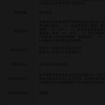
人及托管人应事先签订补充协议。
投资策略：
暂无数据
本集合计划在各类资产的投资组合占集合计划
律法规的规定： （1）权益类证券（股票、股票型
)投资： 0%～80%； （2）固定收益类及
投资范围：
场基金）投资：0%～80%； （3）投资于
产的比例（包括股票期权、股指期货）：0%～8
LOF拆分不承担投资监督职责。
担保方—本项目不涉及担保方
项目参与方：
融资方—本项目不涉及融资方
结构化设计：
本计划无结构化设计
参与份额不超过本集合计划总份额16%，且
自有资金参与：
体参与情况以管理人公告为准。证券期货经营
与本集合资计划的份额合计不得超过本集合计
收益风险特征：
高风险