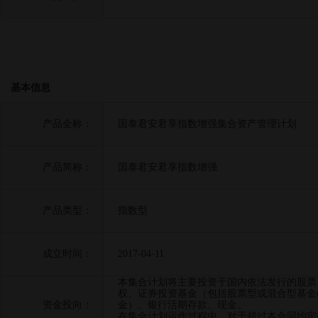
基本信息
产品全称：
国泰君安君享指数增强集合资产管理计划
产品简称：
国泰君安君享指数增强
产品类型：
指数型
成立时间：
2017-04-11
本集合计划将主要投资于国内依法发行的股票
权、证券投资基金（包括股票型或混合型基金(含
资金投向：
金）、银行活期存款、现金。
在集合计划运作过程中，对于超过本合同约定