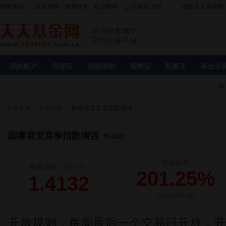
收藏本站
|
安全登录
免费开户
忘记密码
手机客户端
返回天天基金网
我的账户
活期宝
稳健理财
指数宝
私募宝
基金交
首
天天基金网
>
高端理财
>
国泰君安君享指数增强
国泰君安君享指数增强
952807
成立以来
单位净值
（08-06）
201.25%
1.4132
2026-08-06
开放规则：
每周最后一个交易日开放，开