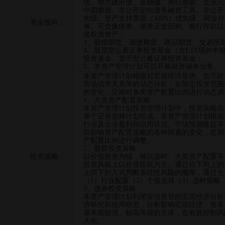
债、地方政府债、金融债、央行票据、企业/
中期票据、非公开定向债务融资工具、非公开
先级、资产支持票据（ABN）优先级、同业
资金投向：
券、可交换债券、债券正逆回购、银行存款以
债权类资产；
3、股指期货、国债期货、商品期货、交易所
4、股票型公募证券投资基金（含ETF场外申
投资基金、货币型公募证券投资基金；
5、本资产管理计划可以开展融资融券业务。
本资产管理计划根据对宏观经济形势、货币政
市场供求关系等的动态分析，在限定投资范围
的变化，定期对各类资产配置比例进行动态调
1、大类资产配置策略
本资产管理计划投资管理计划中，投资策略由
单个证券选择计划组成。本资产管理计划根据
行业及企业盈利和信用状况、市场预期收益等
踪影响资产配置策略的各种因素的变化，定期
产配置比例进行调整。
2、股票投资策略
投资策略：
以价值投资为锚，辅以选时、大类资产配置等
投资风格上以价值投机为主。通过自下而上的
上而下的方式判断系统性风险的概率，通过仓
（1）行业配置（2）个股选择（3）选时策略
3、债券投资策略
本资产管理计划利用安信资管的宏观经济分析
济研究和信用研究，分析影响宏观经济、资本
基本面较强、较高等级的主体，在有效控制风
大化。