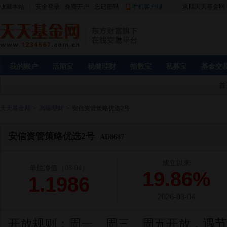
收藏本站
|
安全登录
免费开户
忘记密码
手机客户端
返回天天基金网
我的账户
活期宝
稳健理财
指数宝
私募宝
基金交
首
天天基金网
>
高端理财
>
安信资管策略优选2号
安信资管策略优选2号
AD8687
成立以来
单位净值
（08-04）
19.86%
1.1986
2026-08-04
开放规则：
周一、周三、周五开放，遇节