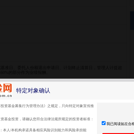
配基准日、委托人份额退出申请日、计划终止清算日，管理人计提超
60%的部分作为业绩报酬。
特定对象确认
募投资基金募集行为管理办法》之规定，只向特定对象宣传推
投资基金投资，请确认您符合法律法规所规定的投资者标准：
点此查看更多购买信息>
我已阅读如左合
：本人/本机构承诺具备相应风险识别能力和风险承担能