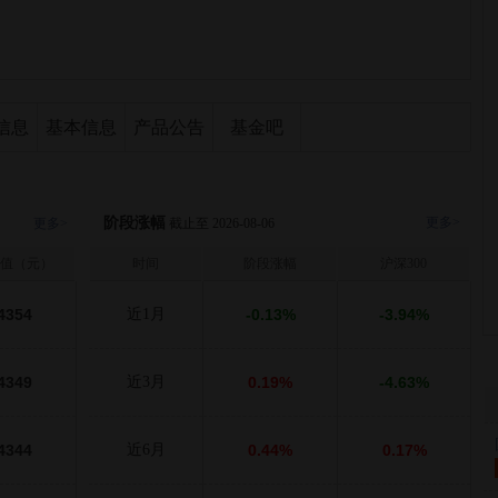
信息
基本信息
产品公告
基金吧
阶段涨幅
更多>
更多>
截止至 2026-08-06
值（元）
时间
阶段涨幅
沪深300
4354
近1月
-0.13%
-3.94%
4349
近3月
0.19%
-4.63%
4344
近6月
0.44%
0.17%