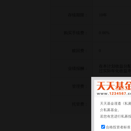
存续期限：
10年
购买手续费：
0.00%
赎回费：
0
在本计划收益分
业绩报酬：
过实际年化收益率
管理费：
0.80%
天天基金谨遵《私
托管费：
0.20%
介私募基金。
若您有意进行私募
合格投资者标准