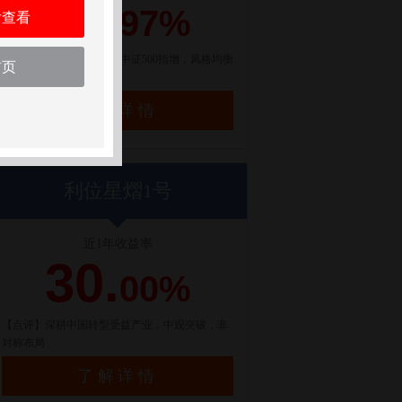
21.
97%
后查看
【点评】百亿量化私募，中证500指增，风格均衡
首页
配置
了解详情
利位星熠1号
近1年收益率
30.
00%
【点评】深耕中国转型受益产业，中观突破，非
对称布局
了解详情