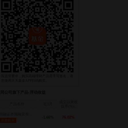
应监管要求，购买高端理财产品需手写签名，请
您使用天天基金APP扫码购买。
同公司旗下产品-浮动收益
成立以来收
产品名称
近3月
益率(%)
↓
国融证券国融安泰...
-1.66%
76.02%
开放购买