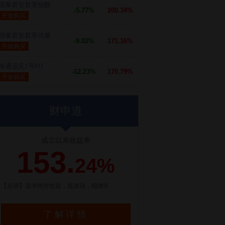
国泰君安君享指数
-5.77%
200.34%
开放购买
国泰君安君享优量
-9.02%
171.16%
开放购买
海通远见1号FO
-12.23%
170.79%
开放购买
财申道
成立以来收益率
153.
24%
【点评】追求绝对收益，低波动，稳增长
了解详情