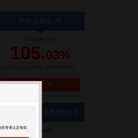
齐鲁北极星2号
成立以来收益率
105.
03%
【点评】选一条人少的路，承担有价值的风险
了解详情
世纪前沿优优指数增强1号
格投资者认定条款
近1年收益率