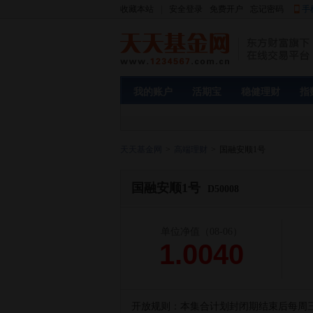
收藏本站
|
安全登录
免费开户
忘记密码
手
我的账户
活期宝
稳健理财
指
天天基金网
>
高端理财
>
国融安顺1号
国融安顺1号
D50008
单位净值
（08-06）
1.0040
开放规则：
本集合计划封闭期结束后每周