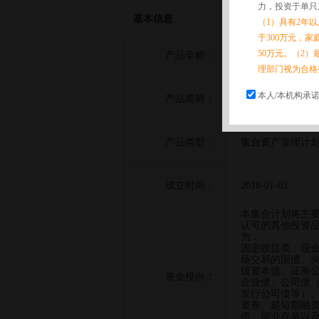
力，投资于单只
基本信息
（1）具有2年
于300万元，
50万元。（2）
产品全称：
国融证券国融安顺
理部门视为合格
本人/本机构承
产品简称：
国融安顺1号
产品类型：
集合资产管理计
成立时间：
2018-01-03
本集合计划将主
认可的其他投资品
为：
固定收益类：现
场交易的国债、
级资本债、证券
资金投向：
企业债、公司债
发行公司债等）
资券、超短期融
债、同业存单以及