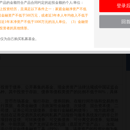
产品的金额符合产品合同约定的起投金额的个人/单位：
登录
以上投资经历，且满足以下条件之一：家庭金融净资产不低
家庭金融资产不低于500万元，或者近3年本人年均收入不低于
回
最近1年末净资产不低于1000万元的法人单位。（3）金融管
1号集合资产管理计划
投资者的其他情形。
诺仅为自己购买私募基金。
划
要投资于债券、公开募集的基金、现金类资产法律法规或中国证监会
种。其中投资于存款、债券等债权类资产的比例不低于80%，具体
金、货币市场基金、银行存款、债券回购、在银行间市场和交易所市
央行票据、各类金融债（含政策性金融债、次级债、混合资本债、二
公司债、证券公司次级债券、非银行金融机构债等）、地方政府债、
（包括在证券交易所及机构间私募产品报价与服务系统发行的非公开
、项目收益债、可转换债券、可交换债券、可分离交易债券、短期融
资券、中期票据、资产支持证券优先级（底层资产非产品）、永续
非公开定向债务融资工具（PPN）、等，该类资产的投资比例为集