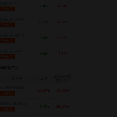
国融安泰8号
-2.16%
71.64%
开放购买
国融证券安盛1号
-0.22%
71.32%
开放购买
国融证券安鑫2号
-2.44%
66.02%
开放购买
国融证券安泰11...
-3.08%
17.11%
开放购买
同类型产品
成立以来收
产品名称
近3月
益率(%)
↓
兴证资管玉麒麟2
15.28%
436.91%
开放购买
量魁倚天屠龙私募
-4.73%
326.95%
开放购买