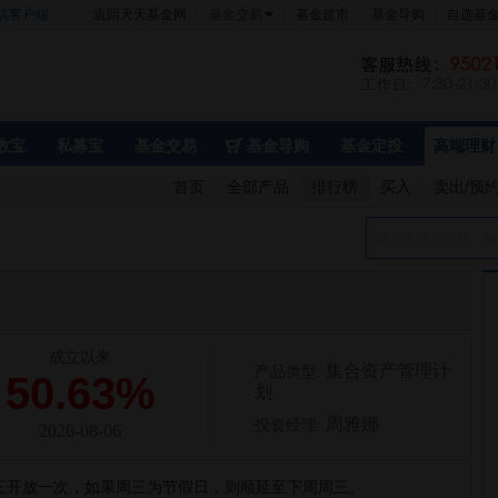
机客户端
返回天天基金网
基金交易
基金超市
基金导购
自选基
数宝
私募宝
基金交易
基金导购
基金定投
高端理财
首页
全部产品
排行榜
买入
卖出/预
请输入产品代码、名
成立以来
集合资产管理计
产品类型:
50.63%
划
周雅娜
投资经理:
2026-08-06
三开放一次，如果周三为节假日，则顺延至下周周三。