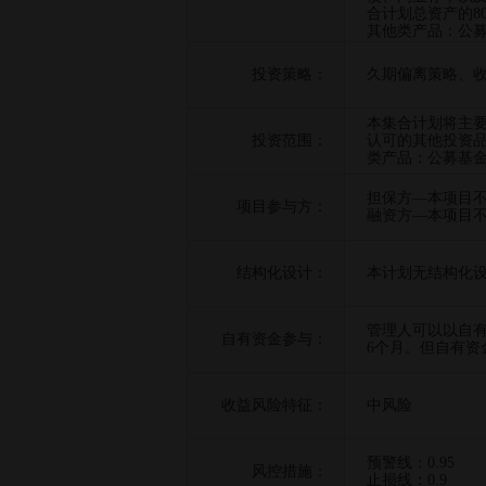
合计划总资产的80-
其他类产品：公募
投资策略：
久期偏离策略、
本集合计划将主
投资范围：
认可的其他投资品
类产品：公募基金
担保方—本项目
项目参与方：
融资方—本项目
结构化设计：
本计划无结构化
管理人可以以自
自有资金参与：
6个月。但自有资
收益风险特征：
中风险
预警线：0.95
风控措施：
止损线：0.9