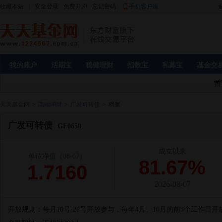
收藏本站
|
安全登录
免费开户
忘记密码
手机客户端
我的账户
活期宝
稳健理财
指数宝
私募宝
基金交
首
天天基金网
>
高端理财
>
广发可转债
>
档案
广发可转债
GF0650
成立以来
单位净值
（08-07）
81.67%
1.7160
2026-08-07
开放规则：
每月10号-20号开放参与，每年4月、10月的前3个工作日