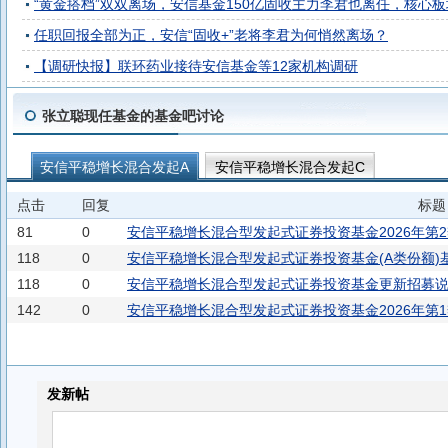
“黄金搭档”双双离场，安信基金150亿固收主力李君也离任，核心
任职回报全部为正，安信“固收+”老将李君为何悄然离场？
【调研快报】联环药业接待安信基金等12家机构调研
张立聪现任基金的基金吧讨论
安信平稳增长混合发起A
安信平稳增长混合发起C
点击
回复
标题
81
0
安信平稳增长混合型发起式证券投资基金2026年第
118
0
安信平稳增长混合型发起式证券投资基金(A类份额)
118
0
安信平稳增长混合型发起式证券投资基金更新招募
142
0
安信平稳增长混合型发起式证券投资基金2026年第