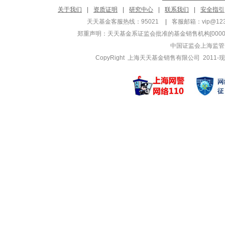
邹立虎
黎海威
关于我们
|
资质证明
|
研究中心
|
联系我们
|
安全指引
管理基金
管理基金
天天基金客服热线：95021
|
客服邮箱：
vip@12
景顺长城景盛双息
景顺长城沪深
郑重声明：
天天基金系证监会批准的基金销售机构[000000
景顺长城景盛双息
景顺长城量
中国证监会上海监管
景顺景颐招利6个
景顺长城量
CopyRight 上海天天基金销售有限公司 2011-现
徐喻军
乔海英
管理基金
管理基金
景顺长城量化平衡
景顺长城医
景顺长城中证50
景顺长城医
景顺长城量化成长
景顺长城医
龚丽丽
张晓南
管理基金
管理基金
红利低波100E
电池ETF景
景顺长城中证红利
创业板50ET
景顺长城中证红利
景顺长城纳
詹成
陈威霖
管理基金
管理基金
景顺长城品质投资
景顺长城景