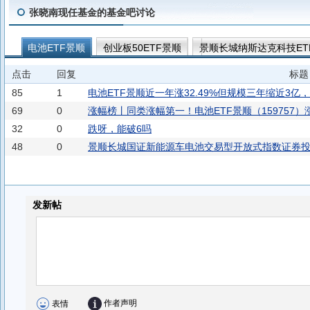
张晓南现任基金的基金吧讨论
电池ETF景顺
创业板50ETF景顺
景顺长城纳斯达克科技ETF
景顺长城纳斯达克科技ETF联接(QDII)A人民币
景顺长城创业板5
点击
回复
标题
景顺长城纳斯达克科技ETF联接(QDII)E人民币
中证500增强E
85
1
电池ETF景顺近一年涨32.49%但规模三年缩近3
景顺长城国证港股通红利低波动率ETF联接A
景顺长城国证港股
69
0
涨幅榜丨同类涨幅第一！电池ETF景顺（159757）涨
32
0
跌呀，能破6吗
景顺长城北证50成份指数C
科创创业人工智能ETF景顺
创
48
0
景顺长城国证新能源车电池交易型开放式指数证券投资
景顺长城中证科创创业人工智能ETF联接A
景顺长城中证科创创
景顺长城恒生港股通50ETF联接A