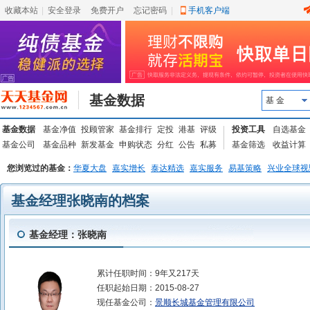
收藏本站
|
安全登录
|
免费开户
忘记密码
|
手机客户端
基金数据
基 金
基金数据
基金净值
投顾管家
基金排行
定投
港基
评级
投资工具
自选基金
基金公司
基金品种
新发基金
申购状态
分红
公告
私募
基金筛选
收益计算
您浏览过的基金：
华夏大盘
嘉实增长
泰达精选
嘉实服务
易基策略
兴业全球视
基金经理张晓南的档案
基金经理：张晓南
累计任职时间：
9年又217天
任职起始日期：
2015-08-27
现任基金公司：
景顺长城基金管理有限公司