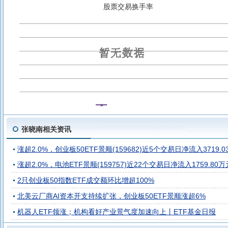
景顺长城中证科创创业人工智能ETF联接C
景顺长城中证全指证
股票交易换手率
景顺长城北证50成份指数A
景顺长城北证50成份指数C
恒生
景顺长城国证港股通红利低波动率ETF联接C
科创债ETF景顺
景顺长城纳斯达克科技ETF联接(QDII)E人民币
纳指科技ETF
景顺长城纳斯达克科技ETF联接(QDII)C人民币
景顺长城纳斯达克
创业板50ETF景顺
电池ETF景顺
张晓南相关资讯
涨超2.0%，创业板50ETF景顺(159682)近5个交易日净流入3719.0
涨超2.0%，电池ETF景顺(159757)近22个交易日净流入1759.80万
2只创业板50指数ETF成交额环比增超100%
北美云厂商AI资本开支持续扩张，创业板50ETF景顺涨超6%
机器人ETF领涨；机构看好产业景气度加速向上丨ETF基金日报