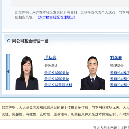
同公司基金经理一览
毛从容
刘彦春
管理基金
管理基金
景顺长城90天持
景顺长城集
景顺长城90天持
景顺长城绩
景顺长城景颐裕利
景顺长城绩
董晗
邓敬东
管理基金
管理基金
郑重声明：天天基金网发布此信息目的在于传播更多信息，与本网站立场无关。天
景顺长城景颐双利
景顺长城优
实性、完整性、有效性、及时性、原创性等。相关信息并未经过本网站证实，不对您构
景顺长城景颐双利
景顺长城泰
景顺景颐嘉利6个
景顺长城泰
将天天基金网设为上网