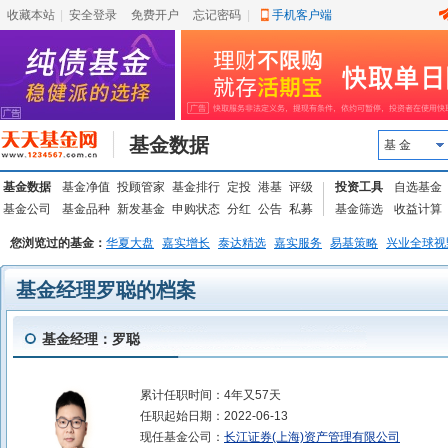
收藏本站
|
安全登录
|
免费开户
忘记密码
|
手机客户端
基金数据
基 金
基金数据
基金净值
投顾管家
基金排行
定投
港基
评级
投资工具
自选基金
基金公司
基金品种
新发基金
申购状态
分红
公告
私募
基金筛选
收益计算
您浏览过的基金：
华夏大盘
嘉实增长
泰达精选
嘉实服务
易基策略
兴业全球视
基金经理罗聪的档案
基金经理：罗聪
累计任职时间：
4年又57天
任职起始日期：
2022-06-13
现任基金公司：
长江证券(上海)资产管理有限公司