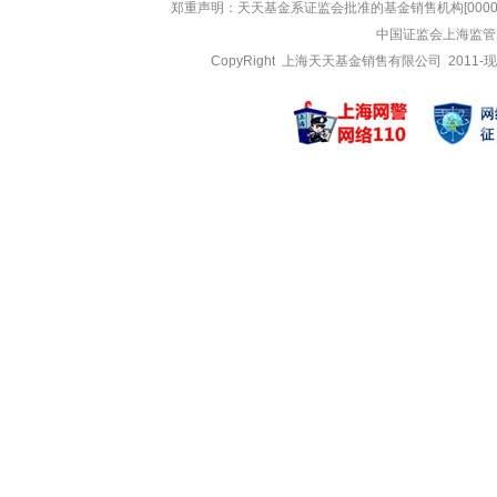
长江乐享货币A
长江智能制
郑重声明：
天天基金系证监会批准的基金销售机构[000000
长江乐享货币B
长江智能制
中国证监会上海监管
长江乐享货币C
长江旭日混
CopyRight 上海天天基金销售有限公司 2011-现
周川博
胡柯
管理基金
管理基金
长江乐享货币C
长江致惠30
长江乐享货币B
长江致惠30
长江货币管家货币
长江安盈中