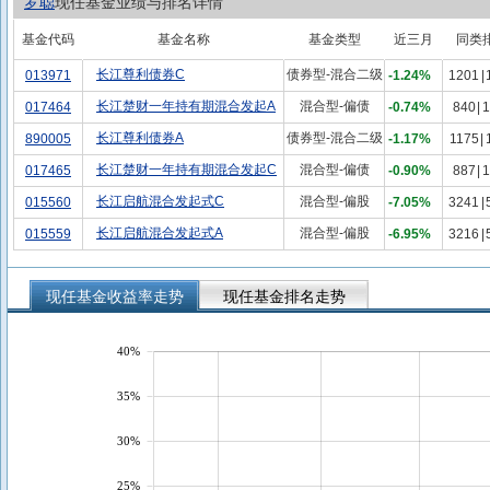
罗聪
现任基金业绩与排名详情
基金代码
基金名称
基金类型
近三月
同类
长江尊利债券C
债券型-混合二级
013971
-1.24%
1201
|
长江楚财一年持有期混合发起A
混合型-偏债
017464
-0.74%
840
|
1
长江尊利债券A
债券型-混合二级
890005
-1.17%
1175
|
长江楚财一年持有期混合发起C
混合型-偏债
017465
-0.90%
887
|
1
长江启航混合发起式C
混合型-偏股
015560
-7.05%
3241
|
长江启航混合发起式A
混合型-偏股
015559
-6.95%
3216
|
现任基金收益率走势
现任基金排名走势
40%
35%
30%
25%