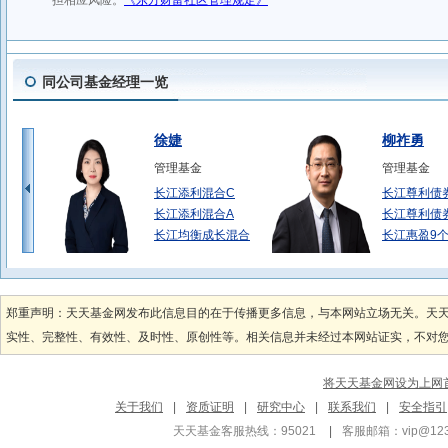
同公司基金经理一览
徐婕
柳祚勇
管理基金
管理基金
长江添利混合C
长江尊利债
长江添利混合A
长江尊利债
长江均衡成长混合
长江惠盈9
陆威
罗聪
管理基金
管理基金
郑重声明：天天基金网发布此信息目的在于传播更多信息，与本网站立场无关。天
长江乐享货币A
长江启航混
实性、完整性、有效性、及时性、原创性等。相关信息并未经过本网站证实，不对您构
长江乐享货币C
长江启航混
长江乐享货币B
长江尊利债
将天天基金网设为上网
王林希
施展
关于我们
|
资质证明
|
研究中心
|
联系我们
|
安全指引
管理基金
管理基金
天天基金客服热线：95021
|
客服邮箱：
vip@12