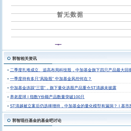
郭智相关资讯
二季度扎堆成立、追高布局科技股，中加基金旗下四只产品最大回撤
一季度持有多只“风险股” 中加基金风控何在？
中加基金连踩“三雷”，旗下量化选股产品重仓ST清越未披露
养老星球 | 指数Y份额产品数量突破100只
ST清越被立案后仍选择增持，中加基金的量化模型有漏洞？ | 基市
郭智现任基金的基金吧讨论