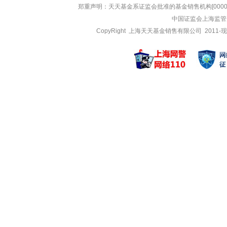
中加瑞合纯债债券
中加科技视
郑重声明：
天天基金系证监会批准的基金销售机构[000000
中加颐信纯债债券
中加科技视
中国证监会上海监管
中加颐信纯债债券
中加领航智
CopyRight 上海天天基金销售有限公司 2011-现
黄晓磊
林沐尘
管理基金
管理基金
中加改革红利混合
中加科鑫混
中加低碳经济六个
中加科鑫混
中加低碳经济六个
中加紫金灵
王飒
石玲玲
管理基金
管理基金
中加丰盈一年定开
中加颐智纯
中加博裕纯债债券
中加安盈一年定开
屠玮佳
白亮
管理基金
管理基金
中加沪深300红
中加聚盈四
中加沪深300红
中加聚盈四
中加北证50成份