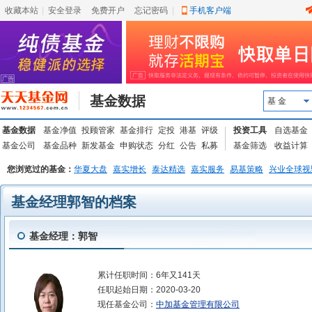
收藏本站
|
安全登录
|
免费开户
忘记密码
|
手机客户端
基金数据
基 金
基金数据
基金净值
投顾管家
基金排行
定投
港基
评级
投资工具
自选基金
基金公司
基金品种
新发基金
申购状态
分红
公告
私募
基金筛选
收益计算
您浏览过的基金：
华夏大盘
嘉实增长
泰达精选
嘉实服务
易基策略
兴业全球视
基金经理郭智的档案
基金经理：郭智
累计任职时间：
6年又141天
任职起始日期：
2020-03-20
现任基金公司：
中加基金管理有限公司