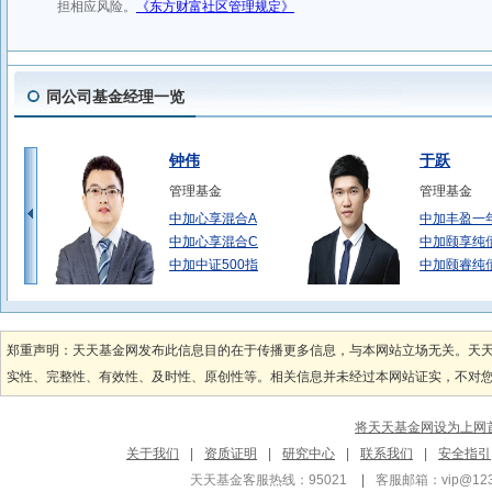
同公司基金经理一览
钟伟
于跃
管理基金
管理基金
中加心享混合A
中加丰盈一
中加心享混合C
中加颐享纯
中加中证500指
中加颐睿纯
王霈
袁素
管理基金
管理基金
郑重声明：天天基金网发布此信息目的在于传播更多信息，与本网站立场无关。天
中加丰尚纯债债券
中加丰泽纯
实性、完整性、有效性、及时性、原创性等。相关信息并未经过本网站证实，不对您构
中加丰享纯债债券
中加聚鑫纯
中加丰裕纯债债券
中加聚鑫纯
将天天基金网设为上网
李子家
王子瑞
关于我们
|
资质证明
|
研究中心
|
联系我们
|
安全指引
管理基金
管理基金
天天基金客服热线：95021
|
客服邮箱：
vip@12