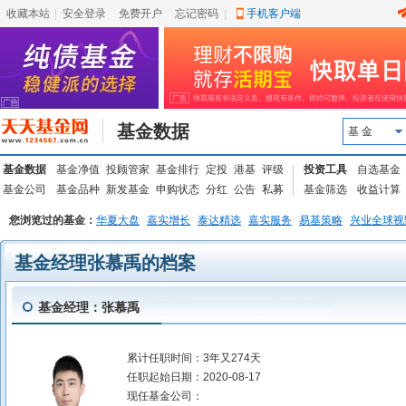
收藏本站
|
安全登录
|
免费开户
忘记密码
|
手机客户端
基金数据
基 金
基金数据
基金净值
投顾管家
基金排行
定投
港基
评级
投资工具
自选基金
基金公司
基金品种
新发基金
申购状态
分红
公告
私募
基金筛选
收益计算
您浏览过的基金：
华夏大盘
嘉实增长
泰达精选
嘉实服务
易基策略
兴业全球视
基金经理张慕禹的档案
基金经理：张慕禹
累计任职时间：
3年又274天
任职起始日期：
2020-08-17
现任基金公司：