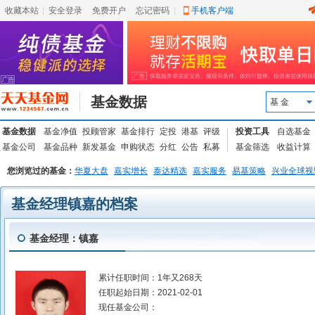
收藏本站
|
安全登录
|
免费开户
忘记密码
|
手机客户端
基金数据
基 金
基金数据
基金净值
投顾管家
基金排行
定投
港基
评级
投资工具
自选基金
基金公司
基金品种
新发基金
申购状态
分红
公告
私募
基金筛选
收益计算
您浏览过的基金：
华夏大盘
嘉实增长
泰达精选
嘉实服务
易基策略
兴业全球视
基金经理镇嘉的档案
基金经理：镇嘉
累计任职时间：
1年又268天
任职起始日期：
2021-02-01
现任基金公司：