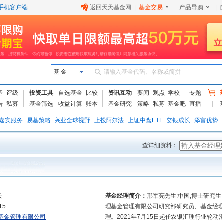
手机客户端
返回天天基金网
|
基金交易
|
产品导购
|
基 金
请输入基金代码、名称或简拼
基
评级
投资工具
自选基金
比较
资讯互动
要闻
观点
学校
专题
告
私募
基金筛选
收益计算
账本
基金研究
策略
私募
基金吧
直播
嘉实服务
易基策略
兴业全球视野
上投阿尔法
上证中盘ETF
交银成长
添富优势
查详细资料：
天
基金经理简介：
邢军亮先生:中国,博士研究
15
理基金管理有限公司研究部研究员、基金经理
基金管理有限公司
理。2021年7月15日起任农银汇理行业轮动