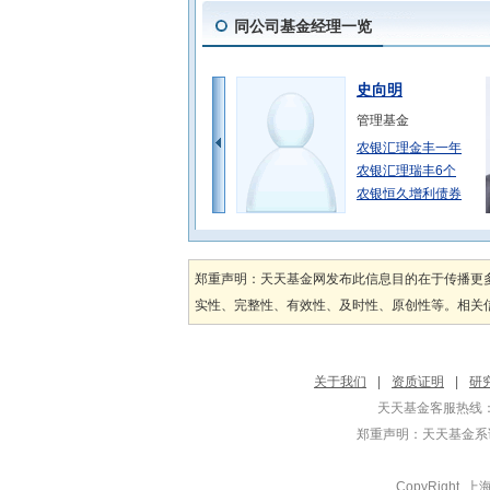
同公司基金经理一览
史向明
管理基金
农银汇理金丰一年
农银汇理瑞丰6个
农银恒久增利债券
张峰
管理基金
郑重声明：天天基金网发布此信息目的在于传播更
农银行业领先混合
实性、完整性、有效性、及时性、原创性等。相关信
农银汇理国企改革
农银汇理策略趋势
徐文卉
关于我们
|
资质证明
|
研
管理基金
天天基金客服热线：
农银现代农业加
郑重声明：
天天基金系证
农银汇理研究驱动
农银消费主题混合
CopyRight