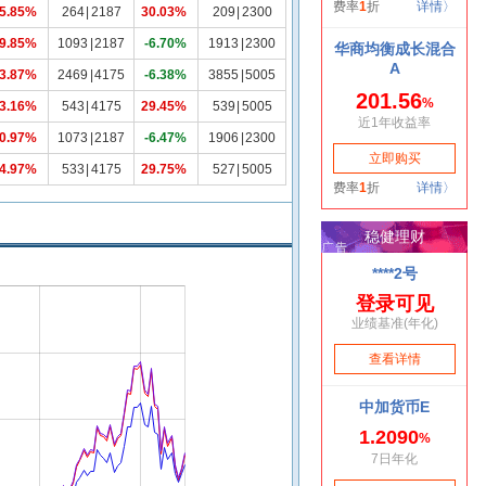
5.85%
264
|
2187
30.03%
209
|
2300
9.85%
1093
|
2187
-6.70%
1913
|
2300
3.87%
2469
|
4175
-6.38%
3855
|
5005
3.16%
543
|
4175
29.45%
539
|
5005
0.97%
1073
|
2187
-6.47%
1906
|
2300
4.97%
533
|
4175
29.75%
527
|
5005