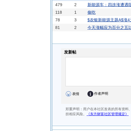
479
2
新能源车：四连涨遭遇
118
1
偷吃
78
3
$农银新能源主题A$涨
81
2
今天涨幅应为百分之五