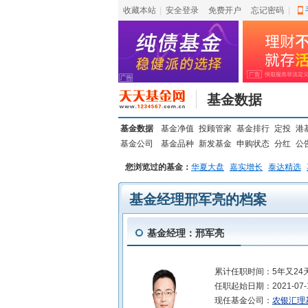
收藏本站
|
安全登录
|
免费开户
忘记密码
|
基金数据
基金数据
基金净值
投顾管家
基金排行
定投
港
基金公司
基金品种
新发基金
申购状态
分红
公
您浏览过的基金：
华夏大盘
嘉实增长
泰达精选
基金经理邢军亮的档案
基金经理：邢军亮
累计任职时间：
5年又24
任职起始日期：
2021-07-
现任基金公司：
农银汇理