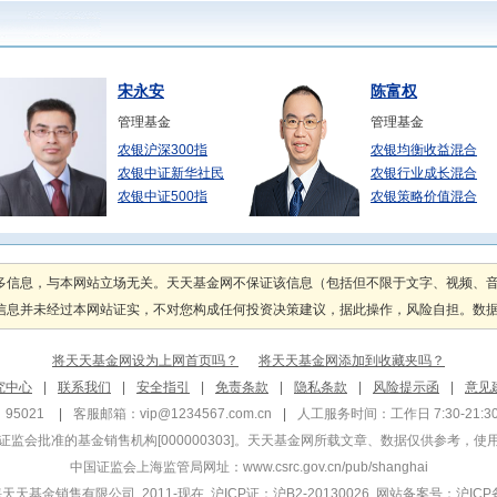
宋永安
陈富权
管理基金
管理基金
农银沪深300指
农银均衡收益混合
农银中证新华社民
农银行业成长混合
农银中证500指
农银策略价值混合
黄晓鹏
周宇
管理基金
管理基金
多信息，与本网站立场无关。天天基金网不保证该信息（包括但不限于文字、视频、
农银天天利货币B
农银汇理金祺一年
息并未经过本网站证实，不对您构成任何投资决策建议，据此操作，风险自担。数据来源
农银天天利货币A
农银金恒债券
农银汇理日日鑫交
农银汇理金汇债券
将天天基金网设为上网首页吗？
将天天基金网添加到收藏夹吗？
马逸钧
郭振宇
究中心
|
联系我们
|
安全指引
|
免责条款
|
隐私条款
|
风险提示函
|
意见
管理基金
管理基金
95021
|
客服邮箱：
vip@1234567.com.cn
|
人工服务时间：工作日 7:30-21:30 
农银红利日结货币
农银汇理金鑫3个
监会批准的基金销售机构[000000303]
。天天基金网所载文章、数据仅供参考，使
农银红利日结货币
农银汇理金禄债券
中国证监会上海监管局网址：
www.csrc.gov.cn/pub/shanghai
农银金润一年定开
农银汇理丰泽三年
 上海天天基金销售有限公司 2011-现在 沪ICP证：沪B2-20130026
网站备案号：沪ICP备1