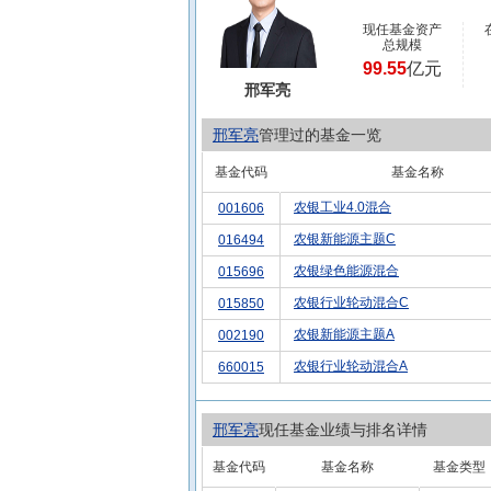
现任基金资产
总规模
99.55
亿元
邢军亮
邢军亮
管理过的基金一览
基金代码
基金名称
农银工业4.0混合
001606
农银新能源主题C
016494
农银绿色能源混合
015696
农银行业轮动混合C
015850
农银新能源主题A
002190
农银行业轮动混合A
660015
邢军亮
现任基金业绩与排名详情
基金代码
基金名称
基金类型