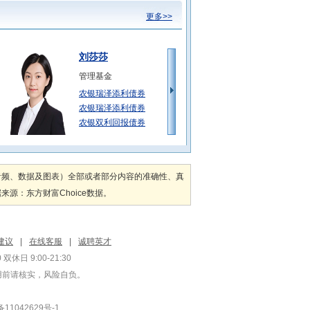
更多>>
刘莎莎
管理基金
农银瑞泽添利债券
农银瑞泽添利债券
农银双利回报债券
魏刚
管理基金
音频、数据及图表）全部或者部分内容的准确性、真
农银区间收益混合
：东方财富Choice数据。
农银汇理量化智慧
农银专精特新混合
罗文波
建议
|
在线客服
|
诚聘英才
管理基金
双休日 9:00-21:30
农银汇理安瑞一年
用前请核实，风险自负。
1042629号-1