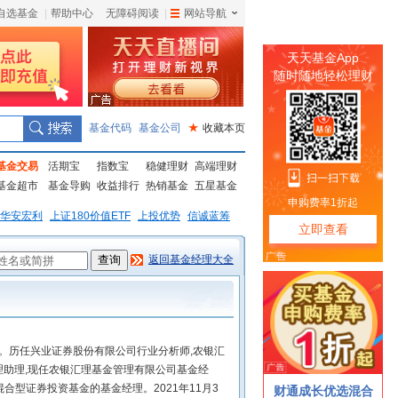
自选基金
|
帮助中心
无障碍阅读
|
网站导航
|
基金代码
基金公司
★
收藏本页
基金交易
活期宝
指数宝
稳健理财
高端理财
基金超市
基金导购
收益排行
热销基金
五星基金
华安宏利
上证180价值ETF
上投优势
信诚蓝筹
返回基金经理大全
生。历任兴业证券股份有限公司行业分析师,农银汇
助理,现任农银汇理基金管理有限公司基金经
混合型证券投资基金的基金经理。2021年11月3