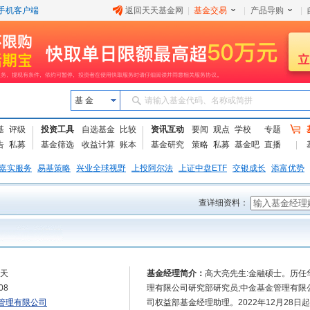
手机客户端
返回天天基金网
|
基金交易
|
产品导购
|
基 金
请输入基金代码、名称或简拼
基
评级
投资工具
自选基金
比较
资讯互动
要闻
观点
学校
专题
告
私募
基金筛选
收益计算
账本
基金研究
策略
私募
基金吧
直播
嘉实服务
易基策略
兴业全球视野
上投阿尔法
上证中盘ETF
交银成长
添富优势
查详细资料：
5天
基金经理简介：
高大亮先生:金融硕士。历任
08
理有限公司研究部研究员;中金基金管理有限
管理有限公司
司权益部基金经理助理。2022年12月28