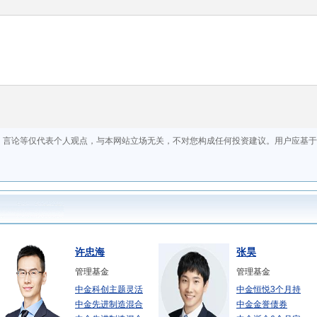
许忠海
张昊
管理基金
管理基金
中金科创主题灵活
中金恒悦3个月持
中金先进制造混合
中金金誉债券