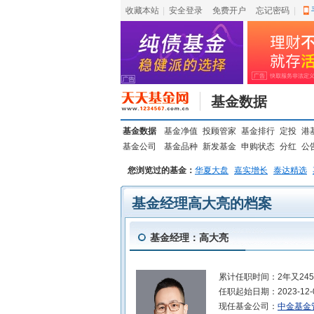
收藏本站
|
安全登录
|
免费开户
忘记密码
|
基金数据
基金数据
基金净值
投顾管家
基金排行
定投
港
基金公司
基金品种
新发基金
申购状态
分红
公
您浏览过的基金：
华夏大盘
嘉实增长
泰达精选
基金经理高大亮的档案
基金经理：高大亮
累计任职时间：
2年又24
任职起始日期：
2023-12-
现任基金公司：
中金基金