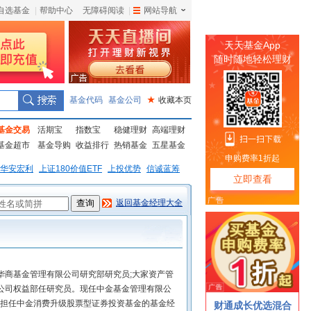
自选基金
|
帮助中心
无障碍阅读
|
网站导航
|
基金代码
基金公司
★
收藏本页
基金交易
活期宝
指数宝
稳健理财
高端理财
基金超市
基金导购
收益排行
热销基金
五星基金
华安宏利
上证180价值ETF
上投优势
信诚蓝筹
返回基金经理大全
华商基金管理有限公司研究部研究员;大家资产管
公司权益部任研究员。现任中金基金管理有限公
日起担任中金消费升级股票型证券投资基金的基金经