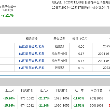
理助理。2023年12月8日起转任中金消费升
在管基金最佳
10日至2024年12月17日担任中金兴元6
任期回报
-7.21%
相关链接
基金类型
规模（亿元）
估值图
基金吧
档案
股票型
2025
0.00
估值图
基金吧
档案
混合型-偏债
0.17
2024-05
估值图
基金吧
档案
混合型-偏债
0.17
2024-05
估值图
基金吧
档案
股票型
2023
0.89
近三月
同类排名
近六月
同类排名
近一年
同类排名
-15.26%
976
|
1082
-21.27%
1021
|
1059
-11.60%
903
|
1008
-15.24%
974
|
1082
-21.24%
1020
|
1059
-11.51%
900
|
1008