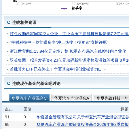
连骁相关资讯
打包收购两家同实控人企业，主业承压下宏昌科技拟豪掷7.2亿元
“宇树科技中一签能赚多少”冲上热搜！投资者“赛博许愿”
浙江世宝抛出13.94亿元定增计划 拟重点布局汽车线控转向产业化
双英集团：拟首发募资4.23亿元加码新能源座椅及滑轨等项目 8月1
首批算力ETF已在路上！华夏基金申报创业板算力ETF
连骁现任基金的基金吧讨论
华夏汽车产业混合C
华夏汽车产业混合A
华夏先锋科技一年
点击
回复
标题
91
0
华夏基金管理有限公司关于华夏汽车产业混合型证
68
0
华夏汽车产业混合型证券投资基金2026年第2季度