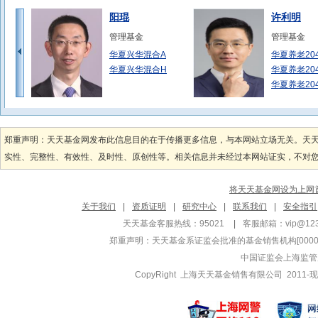
阳琨
许利明
管理基金
管理基金
华夏兴华混合A
华夏养老20
华夏兴华混合H
华夏养老20
华夏养老20
袁英杰
徐猛
管理基金
管理基金
郑重声明：天天基金网发布此信息目的在于传播更多信息，与本网站立场无关。天
华夏沪深300指
华夏恒生ET
实性、完整性、有效性、及时性、原创性等。相关信息并未经过本网站证实，不对您构
华夏沪深300指
华夏恒生ET
华夏中证1000
华夏恒生ET
将天天基金网设为上网
王君正
李湘杰
关于我们
|
资质证明
|
研究中心
|
联系我们
|
安全指引
管理基金
管理基金
天天基金客服热线：95021
|
客服邮箱：
vip@12
华夏回报二号混合
华夏全球股票
郑重声明：
天天基金系证监会批准的基金销售机构[000000
华夏回报混合A
华夏全球科
中国证监会上海监管
华夏回报混合H
华夏全球科
CopyRight 上海天天基金销售有限公司 2011-现
韩丽楠
荣膺
管理基金
管理基金