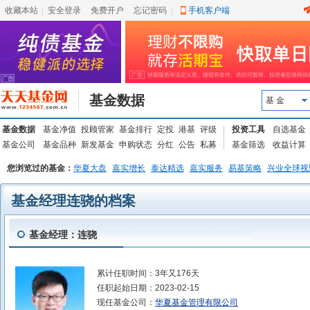
收藏本站
|
安全登录
|
免费开户
忘记密码
|
手机客户端
基金数据
基 金
基金数据
基金净值
投顾管家
基金排行
定投
港基
评级
投资工具
自选基金
基金公司
基金品种
新发基金
申购状态
分红
公告
私募
基金筛选
收益计算
您浏览过的基金：
华夏大盘
嘉实增长
泰达精选
嘉实服务
易基策略
兴业全球视
基金经理连骁的档案
基金经理：连骁
累计任职时间：
3年又176天
任职起始日期：
2023-02-15
现任基金公司：
华夏基金管理有限公司