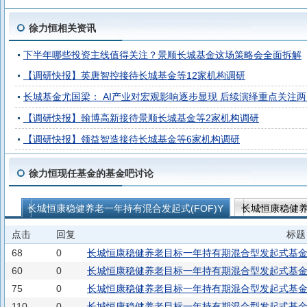
徐力恒相关资讯
下半年哪些投资主线值得关注？景顺长城基金这场策略会全面拆解
【调研快报】英唐智控接待长城基金等12家机构调研
长城基金尤国梁： AI产业对宏观影响逐步显现 后续演绎重点关注
【调研快报】翰博高新接待景顺长城基金等2家机构调研
【调研快报】领益智造接待长城基金等6家机构调研
徐力恒现任基金的基金吧讨论
长城恒康稳健养老一年持有混合发起式(FOF)Y
长城恒康稳健养
长城睿盈多元稳健3个月持有混合发起(FOF)A
点击
回复
标题
68
0
长城恒康稳健养老目标一年持有期混合型发起式基金中
60
0
长城恒康稳健养老目标一年持有期混合型发起式基金中基
75
0
长城恒康稳健养老目标一年持有期混合型发起式基金中基
110
0
长城恒康稳健养老目标一年持有期混合型发起式基金中基