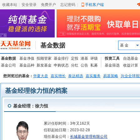
收藏本站
|
安全登录
|
免费开户
忘记密码
|
手机客户端
基金数据
基 金
基金数据
基金净值
投顾管家
基金排行
定投
港基
评级
投资工具
自选基金
基金公司
基金品种
新发基金
申购状态
分红
公告
私募
基金筛选
收益计算
您浏览过的基金：
华夏大盘
嘉实增长
泰达精选
嘉实服务
易基策略
兴业全球视
基金经理徐力恒的档案
基金经理：徐力恒
累计任职时间：
3年又162天
任职起始日期：
2023-02-28
现任基金公司：
长城基金管理有限公司