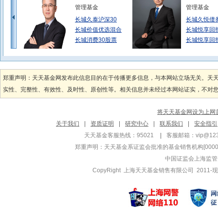
管理基金
管理基金
长城久泰沪深30
长城久悦债
长城价值优选混合
长城悦享回
长城消费30股票
长城悦享回
洪利平
雷俊
管理基金
管理基金
郑重声明：天天基金网发布此信息目的在于传播更多信息，与本网站立场无关。天
长城工资宝货币C
长城创业板
实性、完整性、有效性、及时性、原创性等。相关信息并未经过本网站证实，不对您构
长城工资宝货币B
长城中证50
长城工资宝货币A
长城创业板
将天天基金网设为上网
陈良栋
谭小兵
关于我们
|
资质证明
|
研究中心
|
联系我们
|
安全指引
管理基金
管理基金
天天基金客服热线：95021
|
客服邮箱：
vip@12
长城产业趋势混合
长城医疗保
郑重声明：
天天基金系证监会批准的基金销售机构[000000
长城产业趋势混合
长城健康生
中国证监会上海监管
长城久富混合(L
长城医药科
CopyRight 上海天天基金销售有限公司 2011-现
徐涛国
张棪
管理基金
管理基金
长城工资宝货币A
长城增强收
长城工资宝货币B
长城稳固收