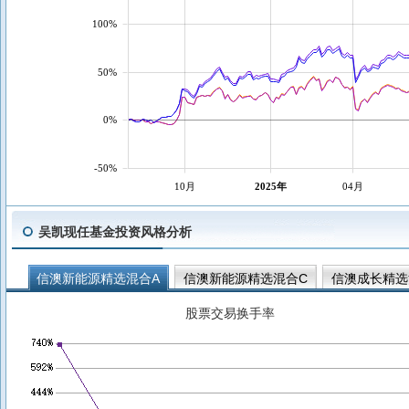
100%
50%
0%
-50%
10月
2025年
04月
吴凯现任基金投资风格分析
信澳新能源精选混合A
信澳新能源精选混合C
信澳成长精选
信澳科技创新一年定开混合A
股票交易换手率