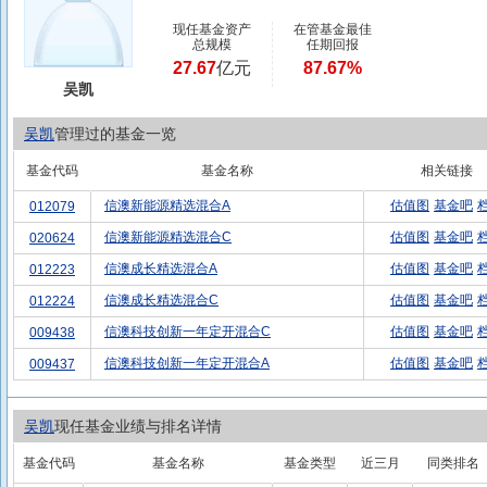
现任基金资产
在管基金最佳
总规模
任期回报
27.67
亿元
87.67%
吴凯
吴凯
管理过的基金一览
基金代码
基金名称
相关链接
信澳新能源精选混合A
估值图
基金吧
012079
信澳新能源精选混合C
估值图
基金吧
020624
信澳成长精选混合A
估值图
基金吧
012223
信澳成长精选混合C
估值图
基金吧
012224
信澳科技创新一年定开混合C
估值图
基金吧
009438
信澳科技创新一年定开混合A
估值图
基金吧
009437
吴凯
现任基金业绩与排名详情
基金代码
基金名称
基金类型
近三月
同类排名