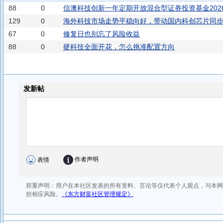
88
0
信澳科技创新一年定期开放混合型证券投资基金202
129
0
海外科技市场走势平稳向好，带动国内科创芯片同
67
0
修复日也别忘了风险收益
88
0
硬科技全面开花，怎么挑准配置方向