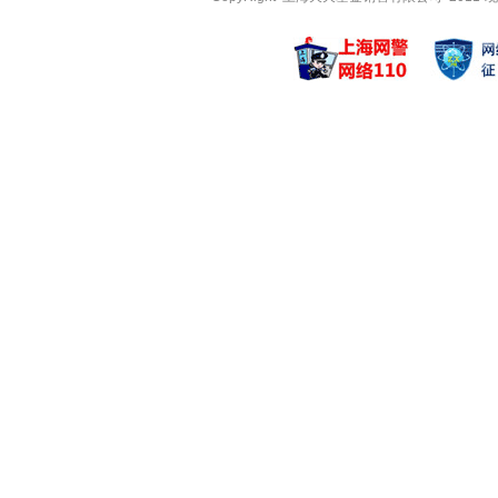
严律
邓翔
管理基金
管理基金
华富泰合平衡3个
华富策略精
华富泰合平衡3个
华富策略精
华富鼎信3个月持
华富国泰民
卞美莹
翟伟
管理基金
管理基金
华富消费成长股票
华富时代锐
华富消费成长股票
华富时代锐
华富价值增长混合
华富竞争力