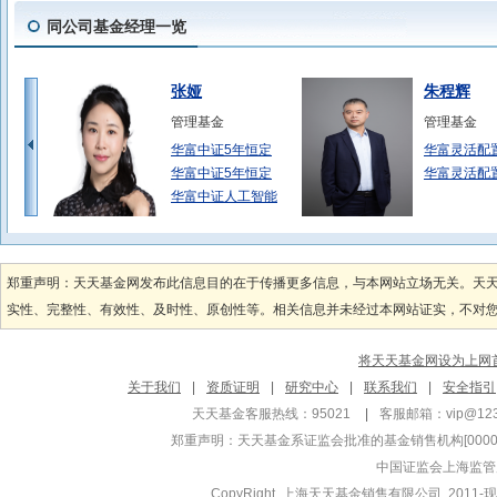
同公司基金经理一览
张娅
朱程辉
管理基金
管理基金
华富中证5年恒定
华富灵活配
华富中证5年恒定
华富灵活配
华富中证人工智能
尤之奇
吴志鹏
管理基金
管理基金
郑重声明：天天基金网发布此信息目的在于传播更多信息，与本网站立场无关。天
华富中证5年恒定
华富沪深30
实性、完整性、有效性、及时性、原创性等。相关信息并未经过本网站证实，不对您构
华富中证5年恒定
华富沪深30
华富中债-安徽信
华富中证A5
将天天基金网设为上网
沈成
戴弘毅
关于我们
|
资质证明
|
研究中心
|
联系我们
|
安全指引
管理基金
管理基金
天天基金客服热线：95021
|
客服邮箱：
vip@12
华富科技动能混合
华富安鑫债
郑重声明：
天天基金系证监会批准的基金销售机构[000000
华富新能源股票型
华富安业一
中国证监会上海监管
华富新能源股票型
华富安业一
CopyRight 上海天天基金销售有限公司 2011-现