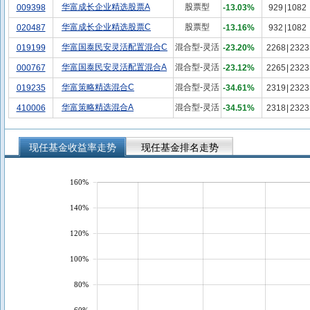
华富成长企业精选股票A
股票型
009398
-13.03%
929
|
1082
华富成长企业精选股票C
股票型
020487
-13.16%
932
|
1082
华富国泰民安灵活配置混合C
混合型-灵活
019199
-23.20%
2268
|
2323
华富国泰民安灵活配置混合A
混合型-灵活
000767
-23.12%
2265
|
2323
华富策略精选混合C
混合型-灵活
019235
-34.61%
2319
|
2323
华富策略精选混合A
混合型-灵活
410006
-34.51%
2318
|
2323
现任基金收益率走势
现任基金排名走势
160%
140%
120%
100%
80%
60%