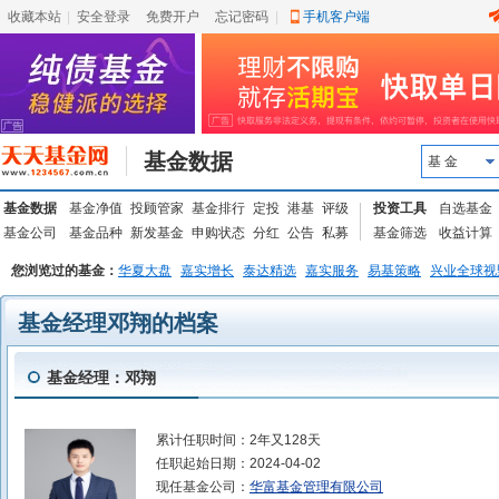
收藏本站
|
安全登录
|
免费开户
忘记密码
|
手机客户端
基金数据
基 金
基金数据
基金净值
投顾管家
基金排行
定投
港基
评级
投资工具
自选基金
基金公司
基金品种
新发基金
申购状态
分红
公告
私募
基金筛选
收益计算
您浏览过的基金：
华夏大盘
嘉实增长
泰达精选
嘉实服务
易基策略
兴业全球视
基金经理邓翔的档案
基金经理：邓翔
累计任职时间：
2年又128天
任职起始日期：
2024-04-02
现任基金公司：
华富基金管理有限公司