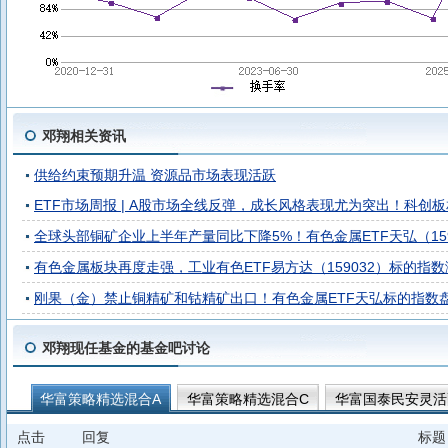
邓翔相关资讯
供给约束预期升温 资源品市场表现活跃
ETF市场周报 | A股市场全线反弹，成长风格表现尤为突出！科创板
全球头部铜矿企业上半年产量同比下降5%！有色金属ETF天弘（1591
有色金属板块再度走强，工业有色ETF易方达（159032）标的指数
刚果（金）禁止铜精矿和钴精矿出口！有色金属ETF天弘标的指数盘
邓翔现任基金的基金吧讨论
华富策略精选混合A
华富策略精选混合C
华富国泰民安灵活
华富成长企业精选股票A
点击
回复
标题