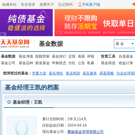
收藏本站
|
安全登录
|
免费开户
忘记密码
|
手机客户端
基金数据
基 金
基金数据
基金净值
投顾管家
基金排行
定投
港基
评级
投资工具
自选基金
基金公司
基金品种
新发基金
申购状态
分红
公告
私募
基金筛选
收益计算
您浏览过的基金：
华夏大盘
嘉实增长
泰达精选
嘉实服务
易基策略
兴业全球视
基金经理王凯的档案
基金经理：王凯
累计任职时间：
2年又114天
任职起始日期：
2024-04-16
现任基金公司：
鹏扬基金管理有限公司