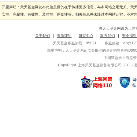
管理基金
管理基金
郑重声明：天天基金网发布此信息目的在于传播更多信息，与本网站立场无关。天
鹏扬景泓回报灵活
鹏扬利泽债
实性、完整性、有效性、及时性、原创性等。相关信息并未经过本网站证实，不对您构
鹏扬景泓回报灵活
鹏扬利泽债
鹏扬景泽一年持有
鹏扬淳利债
将天天基金网设为上网
王莹莹
施红俊
关于我们
|
资质证明
|
研究中心
|
联系我们
|
安全指引
管理基金
管理基金
天天基金客服热线：95021
|
客服邮箱：
vip@12
鹏扬现金通利货币
鹏扬中证50
郑重声明：
天天基金系证监会批准的基金销售机构[000000
鹏扬现金通利货币
鹏扬中证50
中国证监会上海监管
鹏扬淳优一年定期
鹏扬沪深30
CopyRight 上海天天基金销售有限公司 2011-现
王黎骁
管悦
管理基金
管理基金
鹏扬中债3-5年
鹏扬淳盈6
鹏扬中债3-5年
鹏扬淳盈6
鹏扬淳开债券C
鹏扬淳享债
李人望
曹敏
管理基金
管理基金
鹏扬景瑞三年持有
鹏扬产业趋
鹏扬景瑞三年持有
鹏扬产业趋