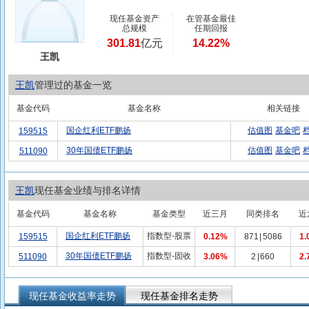
现任基金资产
在管基金最佳
总规模
任期回报
301.81
亿元
14.22%
王凯
王凯
管理过的基金一览
基金代码
基金名称
相关链接
国企红利ETF鹏扬
估值图
基金吧
159515
30年国债ETF鹏扬
估值图
基金吧
511090
王凯
现任基金业绩与排名详情
基金代码
基金名称
基金类型
近三月
同类排名
近
国企红利ETF鹏扬
指数型-股票
159515
0.12%
871
|
5086
1.
30年国债ETF鹏扬
指数型-固收
511090
3.06%
2
|
660
2.
现任基金收益率走势
现任基金排名走势