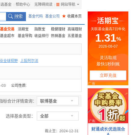
自选基金
|
帮助中心
无障碍阅读
|
网站导航
|
基金代码
基金公司
★
收藏本页
基金交易
活期宝
指数宝
稳健理财
高端理财
基金超市
基金导购
收益排行
热销基金
五星基金
业全球视野
上投阿尔法
F
上投优势
信诚蓝筹
-03
公司性质:

指标合计详情查询：
联博基金

选择基金类型：
全部
截止至：2024-12-31