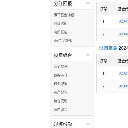
分红回报

序号
基金
旗下基金净值
1
0208
分红送配
阶段涨幅
2
0208
季/年度涨幅
联博基金
20
投资组合

序号
基金
公司持仓
1
0208
债券持仓
行业配置
2
0208
资产配置
持仓变动
资产组合
规模份额
