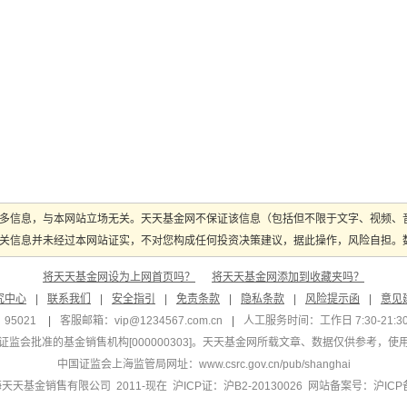
多信息，与本网站立场无关。天天基金网不保证该信息（包括但不限于文字、视频、
关信息并未经过本网站证实，不对您构成任何投资决策建议，据此操作，风险自担。数据
将天天基金网设为上网首页吗？
将天天基金网添加到收藏夹吗？
究中心
|
联系我们
|
安全指引
|
免责条款
|
隐私条款
|
风险提示函
|
意见
95021
|
客服邮箱：
vip@1234567.com.cn
|
人工服务时间：工作日 7:30-21:30 
监会批准的基金销售机构[000000303]
。天天基金网所载文章、数据仅供参考，使
中国证监会上海监管局网址：
www.csrc.gov.cn/pub/shanghai
 上海天天基金销售有限公司 2011-现在 沪ICP证：沪B2-20130026
网站备案号：沪ICP备1