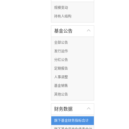
规模变动
持有人结构
基金公告

全部公告
发行运作
分红公告
定期报告
人事调整
基金销售
其他公告
财务数据

旗下基金财务指标合计