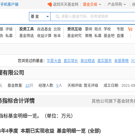
手机客户端
返回天天基金网
|
基金交易
|
产品导购
|
基 金
请输入基金代码、名称或简拼
基
评级
投资工具
自选基金
比较
资讯互动
要闻
观点
学校
专题
告
私募
基金筛选
收益计算
账本
基金研究
策略
私募
基金吧
直播
您浏览过的基金：
华夏大盘
嘉实增长
泰达精选
嘉实服务
易基策略
兴
易方达上证中盘ETF联接A
交银成长
添富优势
华安宏利
上证180价值ET
理有限公司
元
基金数量:
10
只
经理人数:
5
人
天相评级: 暂无评级
成立日期:
2021-09
务指标合计详情
其他公司旗下基金财务
指标基金明细一览。（单位：万元）
24年4季度 本期已实现收益 基金明细一览 (
全部
)