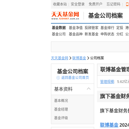
收藏本站
|
安全登录
|
免费开户
忘记密码
|
基金公司档案
基金数据
基金净值
投顾管家
基金排行
定投
港
基金公司
基金品种
新发基金
申购状态
分红
公
天天基金网

联博基金

公司档案
联博基金管
基金公司档案

返回基金公司首页
管理规模
:
5.62亿
基本资料

旗下基金财
基本概况
基金经理
旗下基金财务
基金评级
联博基金
20