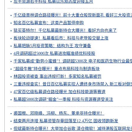
左手资源右手科技 私募以乐观态度迎接五月
千亿级景林调仓路径曝光！前十大重仓股现新面孔 看好三大投资
知名百亿私募宣布：这类产品暂停申购
猛买英特尔！千亿私募最新持仓大曝光！看好方向也来了
板块轮动提速！私募看后市：科技与老登股交替上涨
私募把脉5月投资策略：结构为王 攻守兼备
4月调研超过5000次 私募进攻瞄准绩优科技股
千家私募成“勤劳小蜜蜂”！调研超5300次 电子和医药生物行业最
“超级牛散”持仓曝光！重点布局科技与制造板块
林园投资被查 事出违规打新！多家知名私募被罚
三重违规查实！昔日百亿私募实控人遭终身市场禁入 新三板对倒
已埋雷
47家百亿级私募调仓路径曝光 加仓科技能源等赛道
私募超5000次调研“掘金”一季报 科技与资源赛道受关注
裘国根、邓晓峰、冯柳、杨东、董承非持仓曝光！
结束两月连增 私募资管存量回落至12.4万亿 固收领跑新发
但斌最新持仓曝光！大举加仓谷歌 清仓微软！减持港股互联网龙头