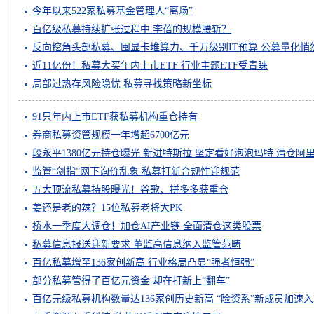
今年以来522家私募基金管理人“离场”
百亿级私募持续扩张过程中 李蓓的规模腰斩？
反向挖角头部私募、囤显卡堆算力、千万级别IT预算 公募量化悄
近11亿份！私募大买年内上市ETF 行业主题ETF受青睐
局部过热存风险隐忧 私募寻找策略新坐标
91只年内上市ETF获私募机构重仓持有
券商私募资管规模一年增超6700亿元
段永平1380亿元持仓曝光 新进特斯拉 坚定看好泡泡玛特 清仓阿
监管“剑指”网下询价乱象 私募打新合规性迎规范
五大顶流私募持股曝光！谷歌、拼多多获重仓
姜还是老的辣？15位私募老将大PK
桥水一季度大调仓！加仓AI产业链 全面清仓这类股票
私募信息报送迎新要求 董监高信息纳入监管范畴
百亿私募增至136家创新高 行业格局凸显“强者恒强”
部分私募管得了百亿元资金 却在打新上“翻车”
百亿元级私募机构数量达136家创历史新高 “险资系”新成员加速