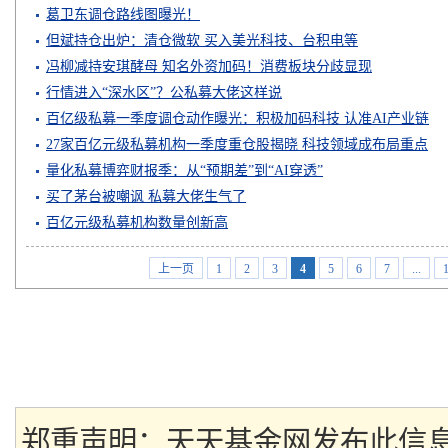
A股
葛卫东调仓路线图曝光！
但斌持仓出炉：清仓微软 买入美光科技、台积电等
冯柳减持安琪酵母 知名外资加码！消费板块分歧显现
行情进入“深水区”？公私募大佬这样说
百亿级私募一季度调仓动作曝光：积极加码科技 认准AI产业链
27家百亿元级私募机构一季度重仓股揭晓 科技领域成布局重点
量化私募博弈财报季：从“预期差”到“AI穿透”
买了茅台被嘲讽 私募大佬生气了
百亿元级私募机构数量创新高
上一页
1
2
3
4
5
6
7
...
郑重声明：天天基金网发布此信