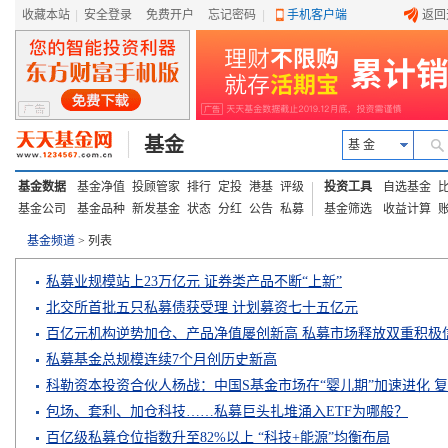
收藏本站
|
安全登录
|
免费开户
忘记密码
|
手机客户端
返回
基金
基 金
基金数据
基金净值
投顾管家
排行
定投
港基
评级
投资工具
自选基金
基金公司
基金品种
新发基金
状态
分红
公告
私募
基金筛选
收益计算
基金频道
> 列表
私募业规模站上23万亿元 证券类产品不断“上新”
北交所首批五只私募债获受理 计划募资七十五亿元
百亿元机构逆势加仓、产品净值屡创新高 私募市场释放双重积极
私募基金总规模连续7个月创历史新高
科勒资本投资合伙人杨战：中国S基金市场在“婴儿期”加速进化 
能力是分水岭
包场、套利、加仓科技……私募巨头扎堆涌入ETF为哪般？
百亿级私募仓位指数升至82%以上 “科技+能源”均衡布局