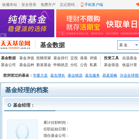
收藏本站
|
安全登录
|
免费开户
忘记密码
|
手机客户端
基金数据
基 金
基金数据
基金净值
投顾管家
基金排行
定投
港基
评级
投资工具
自选基金
基金公司
基金品种
新发基金
申购状态
分红
公告
私募
基金筛选
收益计算
您浏览过的基金：
华夏大盘
嘉实增长
泰达精选
嘉实服务
易基策略
兴业全球视
基金经理的档案
基金经理：
累计任职时间：
任职起始日期：
现任基金公司：