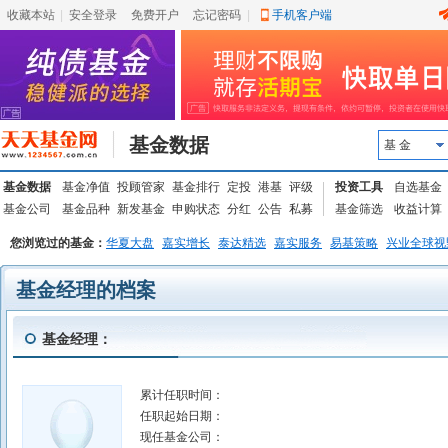
收藏本站
|
安全登录
|
免费开户
忘记密码
|
手机客户端
基金数据
基 金
基金数据
基金净值
投顾管家
基金排行
定投
港基
评级
投资工具
自选基金
基金公司
基金品种
新发基金
申购状态
分红
公告
私募
基金筛选
收益计算
您浏览过的基金：
华夏大盘
嘉实增长
泰达精选
嘉实服务
易基策略
兴业全球视
基金经理的档案
基金经理：
累计任职时间：
任职起始日期：
现任基金公司：