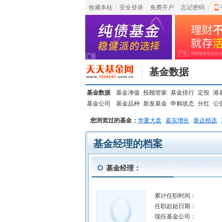
收藏本站
|
安全登录
|
免费开户
忘记密码
|
基金数据
基金数据
基金净值
投顾管家
基金排行
定投
港
基金公司
基金品种
新发基金
申购状态
分红
公
您浏览过的基金：
华夏大盘
嘉实增长
泰达精选
基金经理的档案
基金经理：
累计任职时间：
任职起始日期：
现任基金公司：