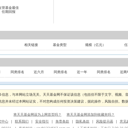
在管基金最佳
任期回报
相关链接
基金类型
规模（亿元）
任
月
同类排名
近六月
同类排名
近一年
同类排名
近两
多信息，与本网站立场无关。天天基金网不保证该信息（包括但不限于文字、视频、
息并未经过本网站证实，不对您构成任何投资决策建议，据此操作，风险自担。数据来源
将天天基金网设为上网首页吗？
将天天基金网添加到收藏夹吗？
究中心
|
联系我们
|
安全指引
|
免责条款
|
隐私条款
|
风险提示函
|
意见