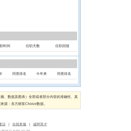
职时间
任职天数
任职回报
年
同类排名
今年来
同类排名
音频、数据及图表）全部或者部分内容的准确性、真
：东方财富Choice数据。
建议
|
在线客服
|
诚聘英才