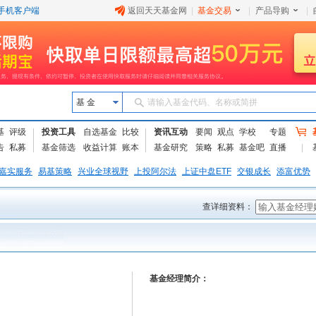
手机客户端
返回天天基金网
|
基金交易
|
产品导购
|
基 金
请输入基金代码、名称或简拼
基
评级
投资工具
自选基金
比较
资讯互动
要闻
观点
学校
专题
告
私募
基金筛选
收益计算
账本
基金研究
策略
私募
基金吧
直播
嘉实服务
易基策略
兴业全球视野
上投阿尔法
上证中盘ETF
交银成长
添富优势
查详细资料：
基金经理简介：