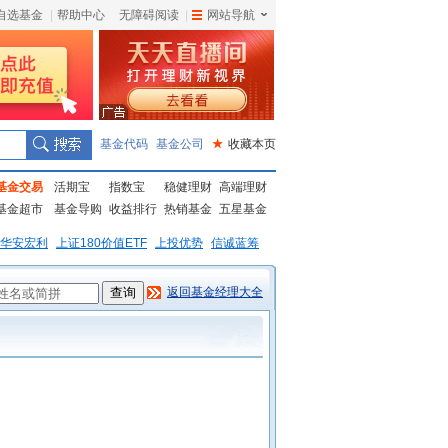
自选基金
|
帮助中心
无障碍阅读
|
网站导航
|
基金代码
基金公司
★
收藏本页
基金交易
活期宝
指数宝
稳健理财
高端理财
基金超市
基金导购
收益排行
热销基金
五星基金
华安宏利
上证180价值ETF
上投优势
信诚蓝筹
返回基金经理大全