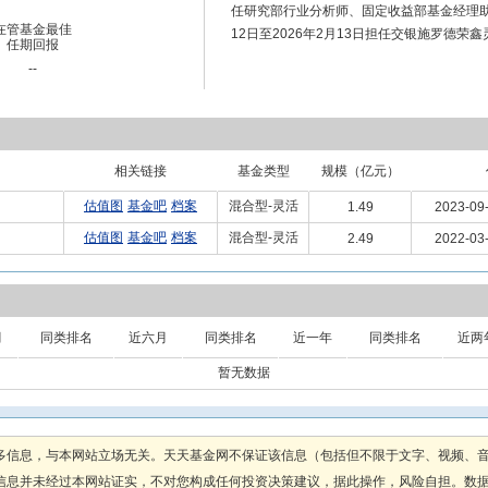
任研究部行业分析师、固定收益部基金经理助理
在管基金最佳
12日至2026年2月13日担任交银施罗德
任期回报
--
相关链接
基金类型
规模（亿元）
估值图
基金吧
档案
混合型-灵活
1.49
2023-09
估值图
基金吧
档案
混合型-灵活
2.49
2022-03
月
同类排名
近六月
同类排名
近一年
同类排名
近两
暂无数据
多信息，与本网站立场无关。天天基金网不保证该信息（包括但不限于文字、视频、
息并未经过本网站证实，不对您构成任何投资决策建议，据此操作，风险自担。数据来源