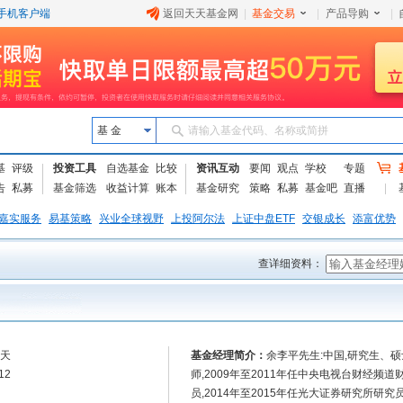
手机客户端
返回天天基金网
|
基金交易
|
产品导购
|
基 金
请输入基金代码、名称或简拼
基
评级
投资工具
自选基金
比较
资讯互动
要闻
观点
学校
专题
告
私募
基金筛选
收益计算
账本
基金研究
策略
私募
基金吧
直播
嘉实服务
易基策略
兴业全球视野
上投阿尔法
上证中盘ETF
交银成长
添富优势
查详细资料：
9天
基金经理简介：
余李平先生:中国,研究生、
12
师,2009年至2011年任中央电视台财经频道
员,2014年至2015年任光大证券研究所研