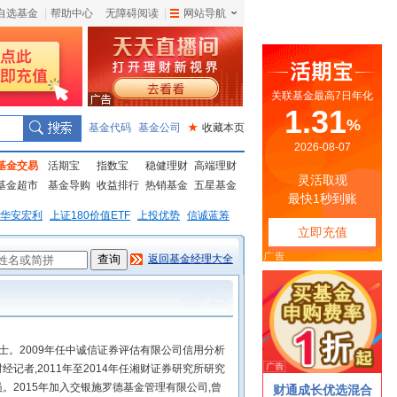
自选基金
|
帮助中心
无障碍阅读
|
网站导航
|
基金代码
基金公司
★
收藏本页
基金交易
活期宝
指数宝
稳健理财
高端理财
基金超市
基金导购
收益排行
热销基金
五星基金
华安宏利
上证180价值ETF
上投优势
信诚蓝筹
返回基金经理大全
硕士。2009年任中诚信证券评估有限公司信用分析
财经记者,2011年至2014年任湘财证券研究所研究
究员。2015年加入交银施罗德基金管理有限公司,曾