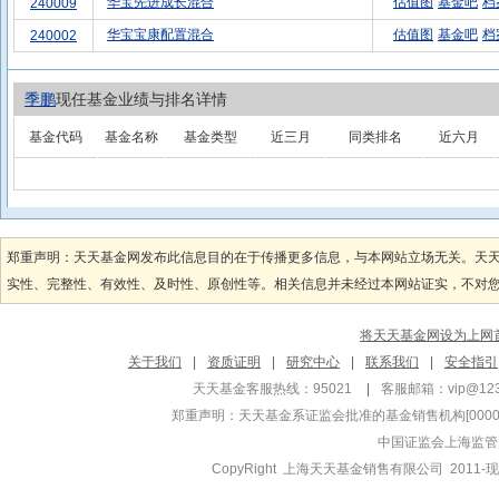
华宝先进成长混合
估值图
基金吧
档
240009
华宝宝康配置混合
估值图
基金吧
档
240002
季鹏
现任基金业绩与排名详情
基金代码
基金名称
基金类型
近三月
同类排名
近六月
郑重声明：天天基金网发布此信息目的在于传播更多信息，与本网站立场无关。天
实性、完整性、有效性、及时性、原创性等。相关信息并未经过本网站证实，不对您构
将天天基金网设为上网
关于我们
|
资质证明
|
研究中心
|
联系我们
|
安全指引
天天基金客服热线：95021
|
客服邮箱：
vip@12
郑重声明：
天天基金系证监会批准的基金销售机构[000000
中国证监会上海监管
CopyRight 上海天天基金销售有限公司 2011-现