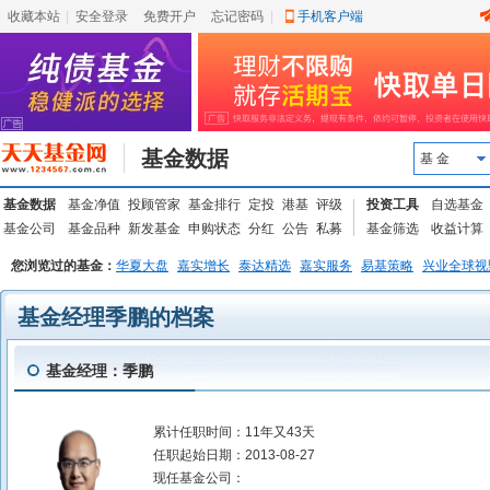
收藏本站
|
安全登录
|
免费开户
忘记密码
|
手机客户端
基金数据
基 金
基金数据
基金净值
投顾管家
基金排行
定投
港基
评级
投资工具
自选基金
基金公司
基金品种
新发基金
申购状态
分红
公告
私募
基金筛选
收益计算
您浏览过的基金：
华夏大盘
嘉实增长
泰达精选
嘉实服务
易基策略
兴业全球视
基金经理季鹏的档案
基金经理：季鹏
累计任职时间：
11年又43天
任职起始日期：
2013-08-27
现任基金公司：