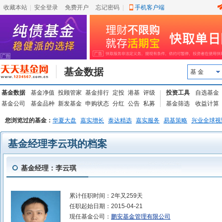
收藏本站
|
安全登录
|
免费开户
忘记密码
|
手机客户端
基金数据
基 金
基金数据
基金净值
投顾管家
基金排行
定投
港基
评级
投资工具
自选基金
基金公司
基金品种
新发基金
申购状态
分红
公告
私募
基金筛选
收益计算
您浏览过的基金：
华夏大盘
嘉实增长
泰达精选
嘉实服务
易基策略
兴业全球视
基金经理李云琪的档案
基金经理：李云琪
累计任职时间：
2年又259天
任职起始日期：
2015-04-21
现任基金公司：
鹏安基金管理有限公司