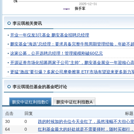
李云琪相关资讯
开业一年仅发3只基金 鹏安基金招聘总经理
鹏安基金“海选”总经理：要求具备完整牛熊周期管理经验，年龄不超
这家公募，公开选聘总经理！管理规模刚破60亿元
开源证券市场化招募两家子公司“主帅”，鹏安基金展业一年迎核心
更猛“激战”要引爆？多家公司摩拳擦掌 ETF市场有望迎来更多新力
李云琪现任基金的基金吧讨论
鹏安中证红利指数C
鹏安中证红利指数A
点击
回复
标题
30
0
跌的时候加的仓位今天全红了，虽然涨幅不大但心
64
0
红利基金最大的好处就是不需要择时，随时买都行，