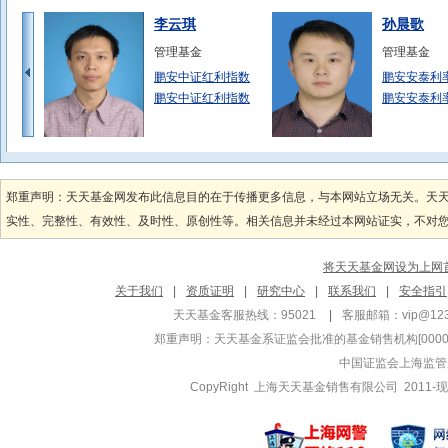
李云琪
孙晨歌
管理基金
管理基金
鹏安中证红利指数
鹏安安泰利
鹏安中证红利指数
鹏安安泰利
花洁
郑小凡
管理基金
管理基金
郑重声明：天天基金网发布此信息目的在于传播更多信息，与本网站立场无关。天
鹏安核心科技混合
鹏安中证红
实性、完整性、有效性、及时性、原创性等。相关信息并未经过本网站证实，不对您构
鹏安核心科技混合
鹏安中证红
将天天基金网设为上网
关于我们
|
资质证明
|
研究中心
|
联系我们
|
安全指引
天天基金客服热线：95021
|
客服邮箱：
vip@12
郑重声明：
天天基金系证监会批准的基金销售机构[000000
中国证监会上海监管
CopyRight 上海天天基金销售有限公司 2011-现